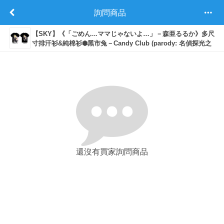
詢問商品
【SKY】《「ごめん…ママじゃないよ…」－森亜るるか》多尺
寸排汗衫&純棉衫⬢黑市兔－Candy Club (parody: 名偵探光之
美少女！ 名探偵プリキュア！ Star Detective Precure!)
還沒有買家詢問商品