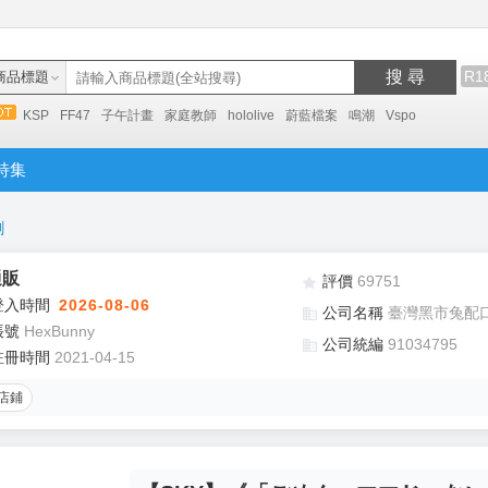
搜 尋
R1
商品標題
KSP
FF47
子午計畫
家庭教師
hololive
蔚藍檔案
鳴潮
Vspo
特集
創
通販
評價
69751
登入時間
2026-08-06
公司名稱
臺灣黑市兔配
帳號
HexBunny
公司統編
91034795
註冊時間
2021-04-15
店鋪