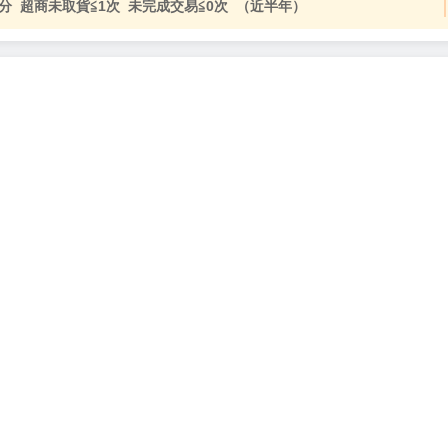
分 超商未取貨≦1次 未完成交易≦0次 （近半年）
，