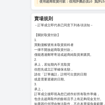
使用超商取貨付款：信用評價必須≧0 負評≦5
賣場規則
－訂單成立即代表已同意下列各項須知－
【關於取貨付款】
1.
買動漫帳號有未取貨前科者
一律不開放超商取貨付款，
僅能透過郵寄寄送或超商純取貨來購買。
2.
承上，若短期內不克取貨
但想先成立訂單確保名額，
請在「訂單備註」註明可出貨的日期
或是需要迴避的日期。
3.
承上，
訂單成立後即視為您已經作好所有取件準備，
包含去超商取件的餘裕且手上有足夠現金支付。
如果因任何理由無法取件，不在本賣場負責範圍