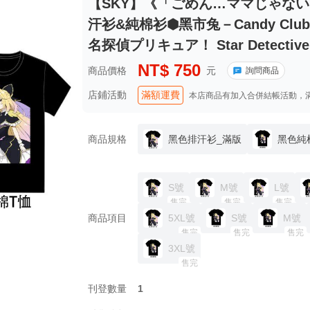
【SKY】《「ごめん…ママじゃな
汗衫&純棉衫⬢黑市兔－Candy Club
名探偵プリキュア！ Star Detective P
NT$
750
商品價格
元
詢問商品
店鋪活動
滿額運費
本店商品有加入合併結帳活動，
商品規格
黑色排汗衫_滿版
黑色純
S號
M號
L號
售完
售完
售完
商品項目
5XL號
S號
M號
售完
售完
售完
3XL號
售完
刊登數量
1