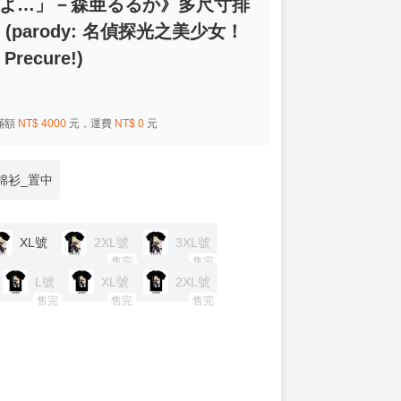
いよ…」－森亜るるか》多尺寸排
 (parody: 名偵探光之美少女！
recure!)
滿額
NT$
4000
元，運費
NT$
0
元
棉衫_置中
XL號
2XL號
3XL號
售完
售完
L號
XL號
2XL號
售完
售完
售完