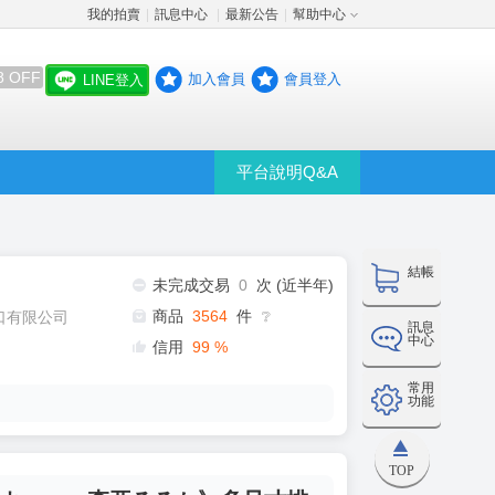
我的拍賣
訊息中心
最新公告
幫助中心
│
│
│
8 OFF
加入會員
會員登入
LINE登入
平台說明Q&A
結帳
未完成交易
0
次 (近半年)
商品
3564
件
口有限公司
❔
訊息
中心
信用
99
%
常用
功能
TOP