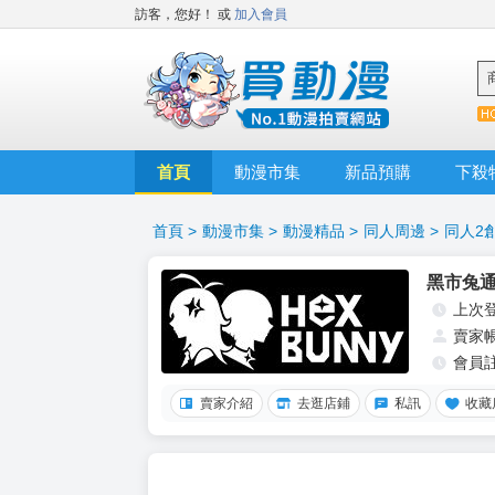
訪客，您好！
或
加入會員
首頁
動漫市集
新品預購
下殺
首頁
>
動漫市集
>
動漫精品
>
同人周邊
>
同人2
黑市兔
上次
賣家
會員
賣家介紹
去逛店鋪
私訊
收藏