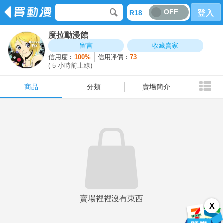
OFF
R18
登入
度拉動漫館
商品
分類
賣場簡介
留言
收藏賣家
信用度︰
100%
信用評價︰
73
( 5 小時前上線)
商品
分類
賣場簡介
賣場裡裡沒有東西
X