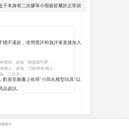
盒子本身有二次膠等小瑕疵皆屬於正常狀
下標不退款，使用普評和負評者直接加入
奇寶貝」改為「精靈寶可夢」
域桐人」改為「刀劍神域 桐人」
為「三日月」
，歡迎至臉書上收尋"小烏丸模型玩具"以
商品資訊。
動漫徵才