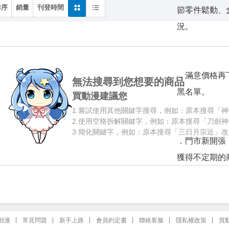
排序
銷量
刊登時間
節零件鬆動、
況。
．滿意價格再
無法搜尋到您想要的商品
黑名單。
買動漫建議您
1.
嘗試使用其他關鍵字搜尋，例如：原本搜尋「神
2.
使用空格拆解關鍵字，例如：原本搜尋「刀劍神
3.
簡化關鍵字，例如：原本搜尋「三日月宗近」改
．門市新開張
獲得不定期的
動漫
常見問題
新手上路
會員約定書
聯絡客服
隱私權政策
買