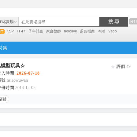
搜 尋
R1
在此賣場
KSP
FF47
子午計畫
家庭教師
hololive
蔚藍檔案
鳴潮
Vspo
特集
丸模型玩具☆
評價
49
登入時間
2026-07-18
帳號
hsiaowuwan
註冊時間
2014-12-05
店鋪