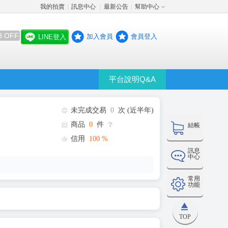
我的拍賣
訊息中心
最新公告
幫助中心
│
│
│
8 OFF
加入會員
會員登入
LINE登入
平台說明Q&A
未完成交易
0
次 (近半年)
商品
0
件
❔
結帳
信用
100
%
訊息
中心
常用
功能
TOP