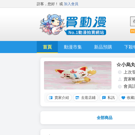
訪客，您好！
或
加入會員
首頁
動漫市集
新品預購
下殺
☆小烏
上次
賣家
會員
賣家介紹
去逛店鋪
私訊
收藏
全部商品