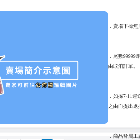
．賣場下標無
．尾數9999
由取消訂單。
．如採7-1
之由而提出退
．商品皆屬工