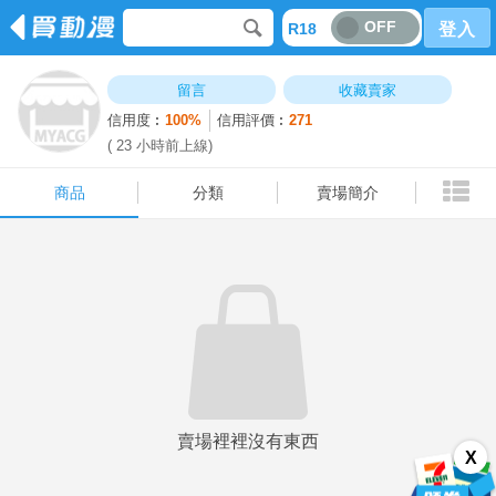
OFF
R18
登入
商品
分類
賣場簡介
留言
收藏賣家
信用度︰
100%
信用評價︰
271
( 23 小時前上線)
商品
分類
賣場簡介
賣場裡裡沒有東西
X