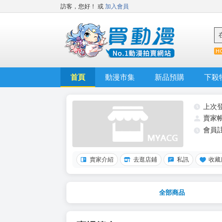
訪客，您好！
或
加入會員
首頁
動漫市集
新品預購
下殺
上次
賣家
會員
賣家介紹
去逛店鋪
私訊
收藏
全部商品