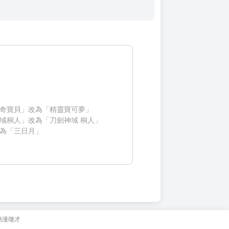
奇寶貝」改為「精靈寶可夢」
域桐人」改為「刀劍神域 桐人」
為「三日月」
動漫徵才