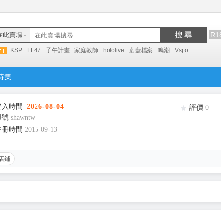
搜 尋
R1
在此賣場
KSP
FF47
子午計畫
家庭教師
hololive
蔚藍檔案
鳴潮
Vspo
特集
登入時間
2026-08-04
評價
0
帳號
shawntw
註冊時間
2015-09-13
店鋪