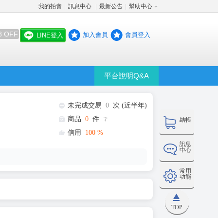
我的拍賣
訊息中心
最新公告
幫助中心
│
│
│
8 OFF
加入會員
會員登入
LINE登入
平台說明Q&A
未完成交易
0
次 (近半年)
商品
0
件
❔
結帳
信用
100
%
訊息
中心
常用
功能
TOP