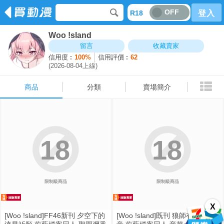
OFF
R18
登入
Woo !sland
商品
分類
賣場簡介
留言
收藏賣家
信用度︰
100%
信用評價︰
62
(2026-08-04上線)
商品
分類
賣場簡介
18
18
限制級商品
限制級商品
X
[Woo !sland]FF46新刊 夕空下的
[Woo !sland]既刊 狼師有情妾有