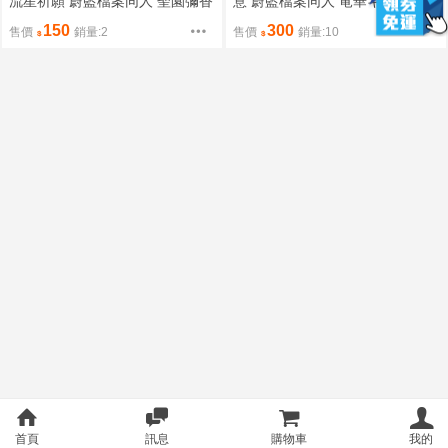
流星祈願 蔚藍檔案同人 聖園彌香
意 蔚藍檔案同人 竜華キサキ 龍
聖園ミカ
華妃咲 龍華妃姬
150
300
售價
銷量:2
售價
銷量:10
首頁
訊息
購物車
我的