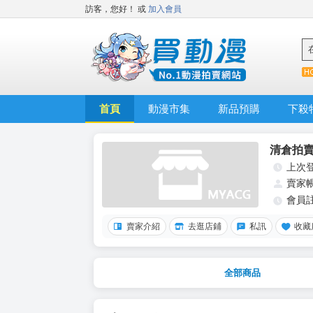
訪客，您好！
或
加入會員
首頁
動漫市集
新品預購
下殺
清倉拍
上次
賣家
會員
賣家介紹
去逛店鋪
私訊
收藏
全部商品