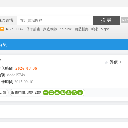
搜 尋
R1
在此賣場
KSP
FF47
子午計畫
家庭教師
hololive
蔚藍檔案
鳴潮
Vspo
特集
賣
評價
0
登入時間
2026-08-06
帳號
sbobs1924s
註冊時間
2015-09-10
店鋪
服務時間: 09點-22點
一
二
三
四
五
六
日