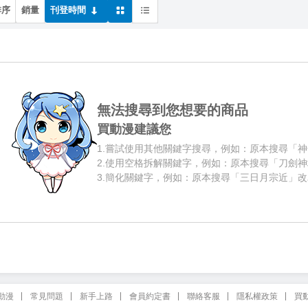
排序
銷量
刊登時間
無法搜尋到您想要的商品
買動漫建議您
1.
嘗試使用其他關鍵字搜尋，例如：原本搜尋「神
2.
使用空格拆解關鍵字，例如：原本搜尋「刀劍神
3.
簡化關鍵字，例如：原本搜尋「三日月宗近」改
動漫
常見問題
新手上路
會員約定書
聯絡客服
隱私權政策
買