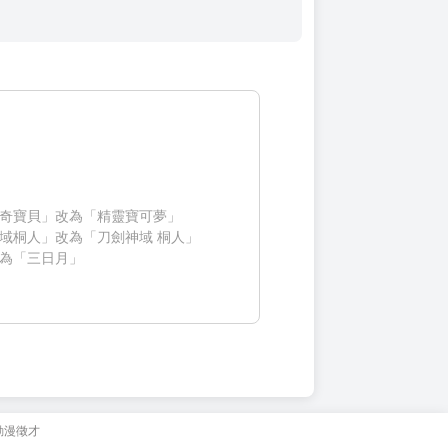
奇寶貝」改為「精靈寶可夢」
域桐人」改為「刀劍神域 桐人」
為「三日月」
動漫徵才