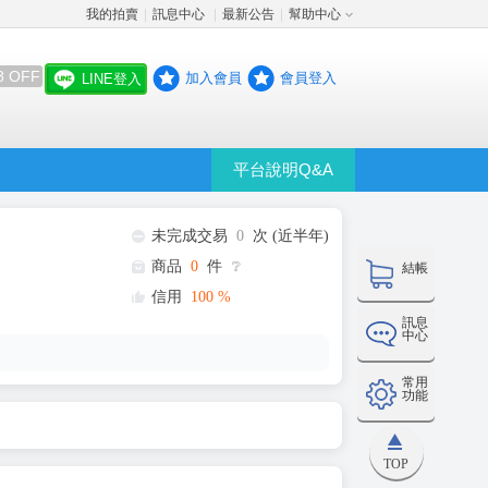
我的拍賣
訊息中心
最新公告
幫助中心
│
│
│
8 OFF
加入會員
會員登入
LINE登入
平台說明Q&A
未完成交易
0
次 (近半年)
商品
0
件
❔
結帳
信用
100
%
訊息
中心
常用
功能
TOP