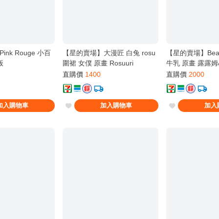
nk Rouge 小百
【星的賣場】大漫匠 白兔 rosu
【星的賣場】Bear
版
圍裙 女僕 原畫 Rosuuri
牛乳 原畫 露露姆
漆&追視眼 1/6 
直購價
1400
直購價
2000
加入購物車
加入購物車
加入