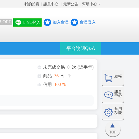
我的拍賣
訊息中心
最新公告
幫助中心
│
│
│
8 OFF
加入會員
會員登入
LINE登入
平台說明Q&A
未完成交易
0
次 (近半年)
商品
36
件
❔
結帳
信用
100
%
訊息
中心
常用
功能
TOP