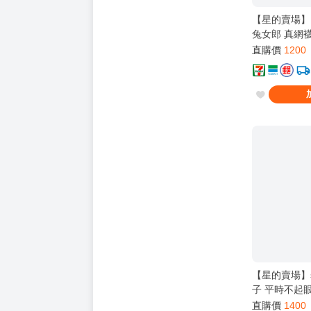
【星的賣場】Ha
兔女郎 真網
1/6
直購價
1200
【星的賣場】sm
子 平時不起
女孩子 赤羽
直購價
1400