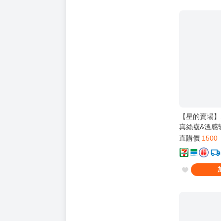
【星的賣場】She
真絲襪&溫感變
典
直購價
1500