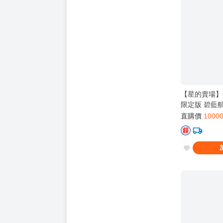
【星的賣場】Ori
限定版 碧藍航
的守護者 附
直購價
1000