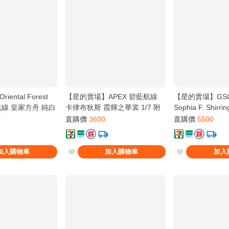
ental Forest
【星的賣場】APEX 碧藍航線
【星的賣場】GS
線 皇家方舟 純白
卡律布狄斯 霞輝之華裳 1/7 附
Sophia F. Shi
特典
特典
基尼 1/6
0
直購價
3600
直購價
5500
加入購物車
加入購物車
加入