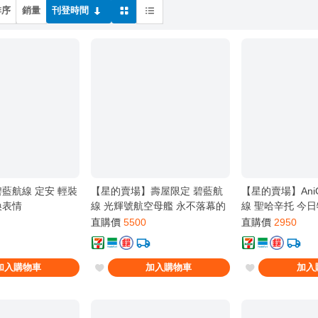
排序
銷量
刊登時間
 碧藍航線 定安 輕裝
【星的賣場】壽屋限定 碧藍航
【星的賣場】Ani
換表情
線 光輝號航空母艦 永不落幕的
線 聖哈辛托 今
茶會 再版全新
直購價
5500
直購價
2950
加入購物車
加入購物車
加入