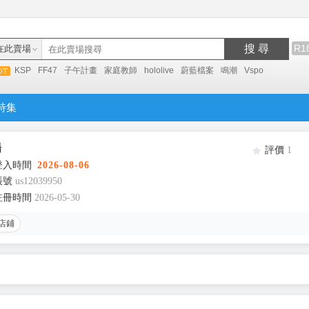
搜 尋
R1
在此賣場
KSP
FF47
子午計畫
家庭教師
hololive
蔚藍檔案
鳴潮
Vspo
特集
場
評價
1
登入時間
2026-08-06
帳號
us12039950
註冊時間
2026-05-30
店鋪