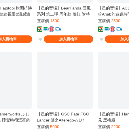
pitopi 旗開得勝
【星的賣場】BearPanda 國風
【星的賣場】ACEm
襪&追視眼&溫感漆
系列 第二彈 周年款 落紅 附特
哈Ahab的遊戲時
典
直購價
1800
直購價
2300
加入購物車
加入購物車
加入
eltworks ふじ
【星的賣場】GSC Fate FGO
【星的賣場】Han
眼 睡覺時很漂亮的
Lancer 謎之Alterego‧Λ 1/7
見 黑禮服
理野
直購價
5000
直購價
2200