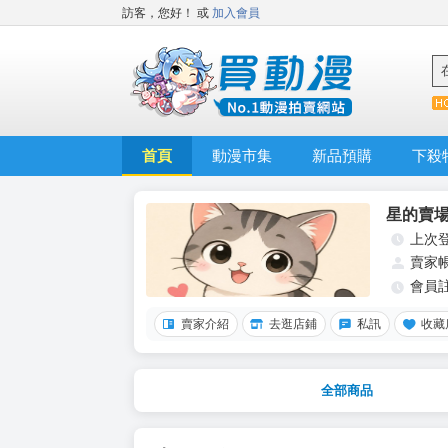
訪客，您好！
或
加入會員
首頁
動漫市集
新品預購
下殺
星的賣
上次
賣家
會員
賣家介紹
去逛店鋪
私訊
收藏
全部商品