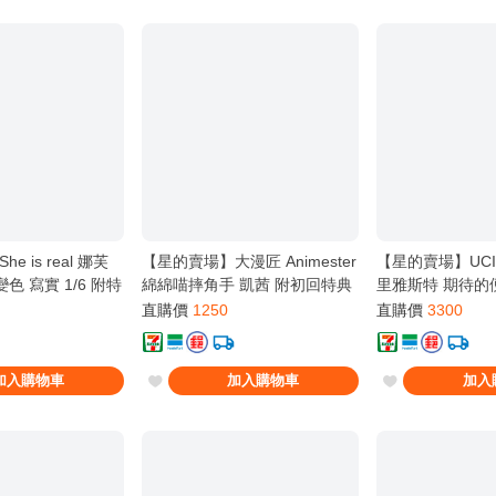
 is real 娜芙
【星的賣場】大漫匠 Animester
【星的賣場】UCI
色 寫實 1/6 附特
綿綿喵摔角手 凱茜 附初回特典
里雅斯特 期待的
追視眼 毛絨尾巴
直購價
1250
直購價
3300
加入購物車
加入購物車
加入