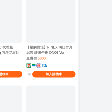
C 代理版
【星的賣場】F:NEX 明日方舟
rring 乳牛花紋比
泥岩 靜謐午夜 DN06 Ver
直購價
5000
購物車
加入購物車