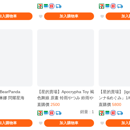
加入購物車
加入購物車
加入
arPanda
【星的賣場】Apocrypha Toy 褐
【星的賣場】 [igou
 賽琳娜 閃耀星海
色舞娘 原畫 铃雨やつみ 鈴雨や
ンナ&めぐみ』1/6
つみ 1/6 拆檢
直購價
2500
直購價
5800
銷量
:
1
加入購物車
加入購物車
加入