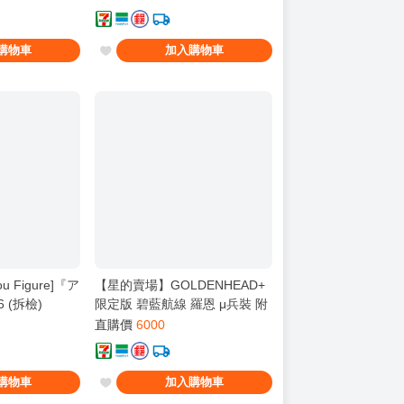
購物車
加入購物車
 Figure]『ア
【星的賣場】GOLDENHEAD+
 (拆檢)
限定版 碧藍航線 羅恩 μ兵裝 附
特典臉
直購價
6000
購物車
加入購物車