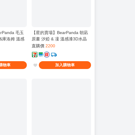
Panda 毛玉
【星的賣場】BearPanda 朝凪
&庫洛姆 溫感
原畫 汐婭 & 凜 溫感漆3D水晶
附特典 一套
眼 創意場景兔女郎 一套
直購價
2200
購物車
加入購物車