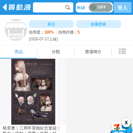
OFF
R18
登入
商品
分類
賣場簡介
留言
收藏賣家
信用度︰
100%
信用評價︰
5
(2026-07-27上線)
商品
分類
賣場簡介
X
格里奧｜三周年冒險紀念套組｜