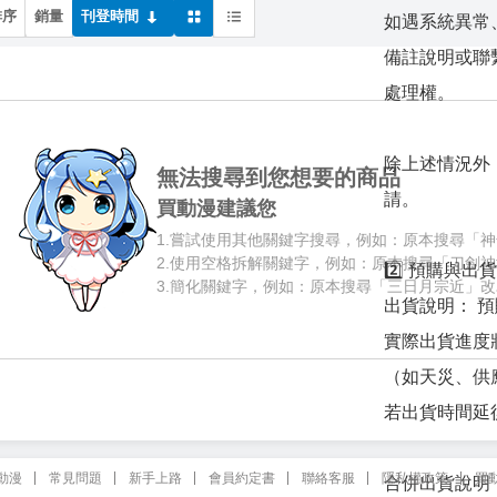
排序
銷量
刊登時間
如遇系統異常
備註說明或聯
處理權。
除上述情況外
無法搜尋到您想要的商品
請。
買動漫建議您
1.
嘗試使用其他關鍵字搜尋，例如：原本搜尋「神
2.
使用空格拆解關鍵字，例如：原本搜尋「刀劍神
2️⃣ 預購與出
3.
簡化關鍵字，例如：原本搜尋「三日月宗近」改
出貨說明： 
實際出貨進度
（如天災、供
若出貨時間延
動漫
常見問題
新手上路
會員約定書
聯絡客服
隱私權政策
買
合併出貨說明