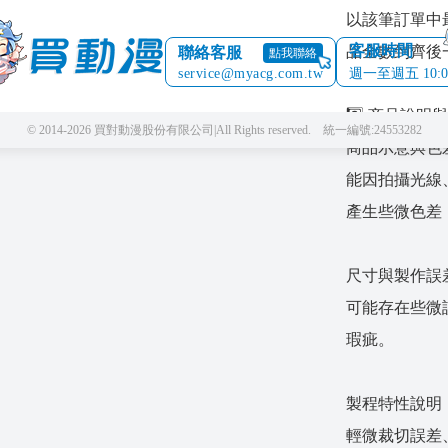
以該筆訂單中
客服時間
品全數到齊後
聯絡客服
點我聯絡
service@myacg.com.tw
週一至週五 10:00 
3️⃣ 商品說
© 2014-2026 買對動漫股份有限公司
|
All Rights reserved. 統一編號:24553282
商品示意與色
能因拍攝光線
產生些微色差
尺寸與製作誤
可能存在些微誤
瑕疵。
製程特性說明
輕微裁切誤差