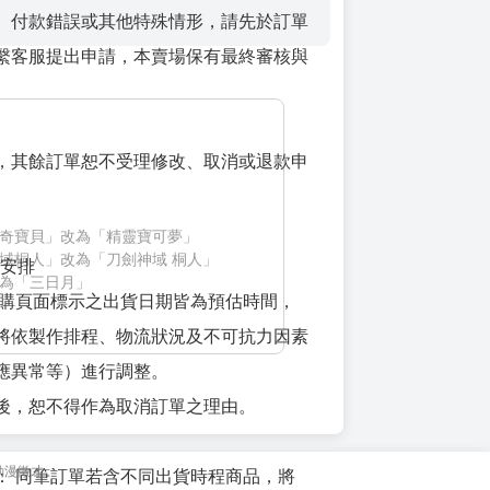
、付款錯誤或其他特殊情形，請先於訂單
繫客服提出申請，本賣場保有最終審核與
，其餘訂單恕不受理修改、取消或退款申
奇寶貝」改為「精靈寶可夢」
域桐人」改為「刀劍神域 桐人」
貨安排
為「三日月」
預購頁面標示之出貨日期皆為預估時間，
將依製作排程、物流狀況及不可抗力因素
應異常等）進行調整。
後，恕不得作為取消訂單之理由。
動漫徵才
： 同筆訂單若含不同出貨時程商品，將