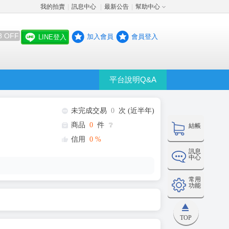
我的拍賣
訊息中心
最新公告
幫助中心
│
│
│
8 OFF
加入會員
會員登入
LINE登入
平台說明Q&A
未完成交易
0
次 (近半年)
商品
0
件
❔
結帳
信用
0
%
訊息
中心
常用
功能
TOP