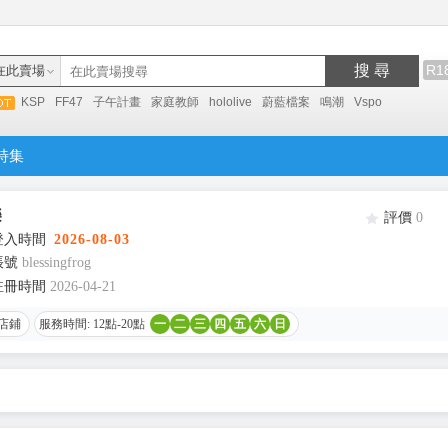
搜 尋
R1
在此賣場
KSP
FF47
子午計畫
家庭教師
hololive
蔚藍檔案
鳴潮
Vspo
特集
樂
評價
0
登入時間
2026-08-03
帳號
blessingfrog
註冊時間
2026-04-21
店鋪
服務時間: 12點-20點
一
二
三
四
五
六
日