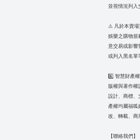
並視情況列入
⚠️ 凡於本
娛樂之購物規
意交易或影響
或列入黑名單
6️⃣ 智慧財產
版權與著作權
設計、商標、
產權均屬福呱
改、轉載、商
【聯絡我們】