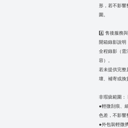
形，若不影響
圍。
4️⃣ 售後服
開箱錄影說明
全程錄影（需
容）。
若未提供完整
壞、補寄或換
非瑕疵範圍：
●輕微刮痕、
色差，不影響
●外包裝輕微