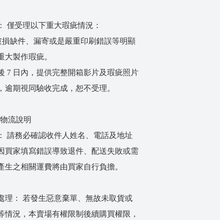
： 僅受理以下重大瑕疵情況：
破損缺件、漏寄或是嚴重印刷錯誤等明顯
重大製作瑕疵。
後 7 日內，提供完整開箱影片及瑕疵照片
，逾期視同驗收完成，恕不受理。
任與物流說明
： 請務必確認收件人姓名、電話及地址
因買家填寫錯誤導致退件、配送失敗或需
產生之相關運費將由買家自行負擔。
處理： 若發生惡意棄單、無故未取貨或
等情況，本賣場有權限制後續購買權限，