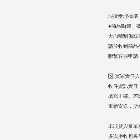
瑕疵受理標準
●商品斷裂、
大面積刮傷或
請於收到商品
聯繫客服申請
5️⃣ 買家責
收件資訊責任
填寫正確。若
重新寄送，所
未取貨與棄單
多次拒收包裹