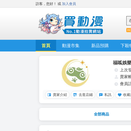
訪客，您好！
或
加入會員
首頁
動漫市集
新品預購
下殺
福呱娛
上次
賣家
會員
賣家介紹
去逛店鋪
私訊
收藏
全部商品