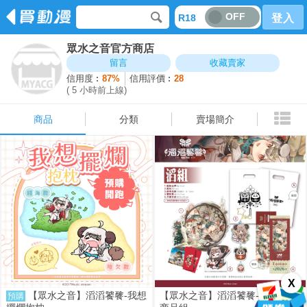
OFF
R18
登入
眾水之音官方商店
商品
分類
賣場簡介
留言
收藏賣家
信用度︰
87%
信用評價︰
28
( 5 小時前上線)
商品
分類
賣場簡介
X
【眾水之音】滔滔饕餮-我想
【眾水之音】滔滔饕餮-出道紀念
預購