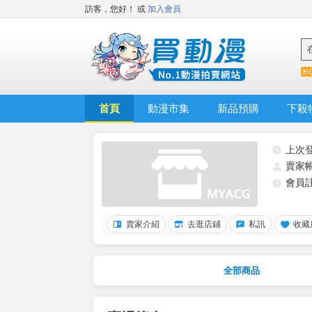
訪客，您好！
或
加入會員
首頁
動漫市集
新品預購
下殺
上次
賣家
會員
賣家介紹
去逛店鋪
私訊
收藏
全部商品