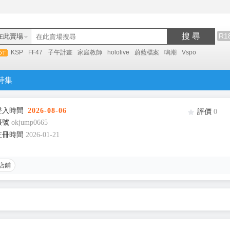
搜 尋
R1
在此賣場
KSP
FF47
子午計畫
家庭教師
hololive
蔚藍檔案
鳴潮
Vspo
特集
登入時間
2026-08-06
評價
0
帳號
okjump0665
註冊時間
2026-01-21
店鋪