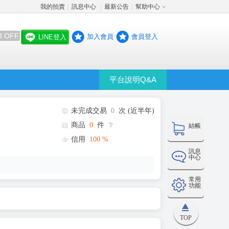
我的拍賣
訊息中心
最新公告
幫助中心
│
│
│
8 OFF
加入會員
會員登入
LINE登入
平台說明Q&A
未完成交易
0
次 (近半年)
商品
0
件
❔
結帳
信用
100
%
訊息
中心
常用
功能
TOP