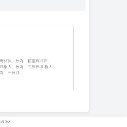
奇寶貝」改為「精靈寶可夢」
域桐人」改為「刀劍神域 桐人」
為「三日月」
動漫徵才