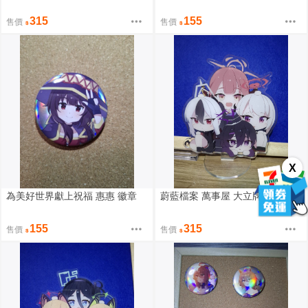
315
155
售價
售價
X
為美好世界獻上祝福 惠惠 徽章
蔚藍檔案 萬事屋 大立牌
155
315
售價
售價