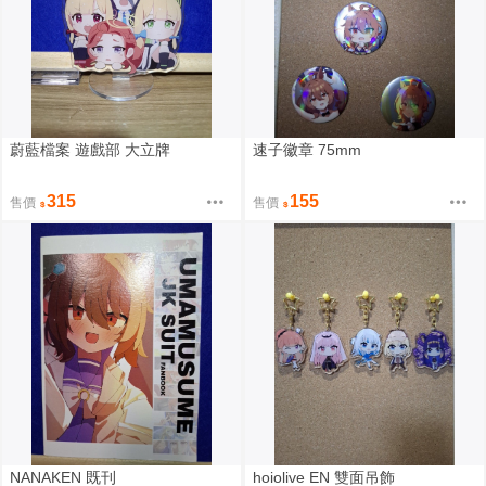
蔚藍檔案 遊戲部 大立牌
速子徽章 75mm
315
155
售價
售價
NANAKEN 既刊
hoiolive EN 雙面吊飾