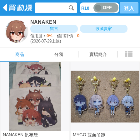
OFF
R18
登入
NANAKEN
商品
分類
賣場簡介
留言
收藏賣家
信用度︰
0%
信用評價︰
0
(2026-07-29上線)
商品
分類
賣場簡介
NANAKEN 帆布袋
MYGO 雙面吊飾