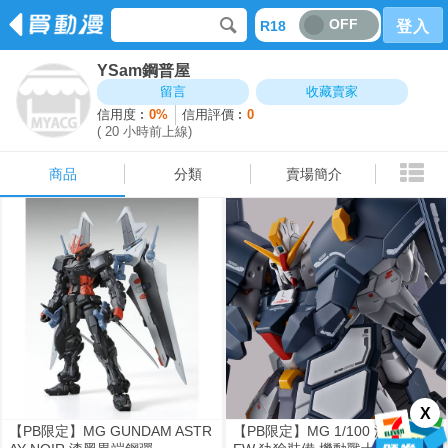
OFF
R18
登入
YSam鋼普屋
商品
分類
賣場簡介
留言
收藏賣家
信用度︰
0%
信用評價︰
0
( 20 小時前上線)
商品
分類
賣場簡介
X
【PB限定】MG GUNDAM ASTR
【PB限定】MG 1/100 沙漠鋼彈