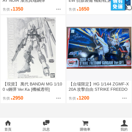
AY NOIR 漆黑異端鋼彈
EW 犰狳裝備 機動戰士鋼彈W
1350
1650
售價
售價
【現貨】 萬代 BANDAI MG 1/10
【台場限定】HG 1/144 ZGMF-X
0 ν鋼彈 Ver.Ka [機械透明]
20A 攻擊自由 STRIKE FREEDO
M Ver.GFT
2950
1200
售價
售價
首頁
訊息
購物車
我的