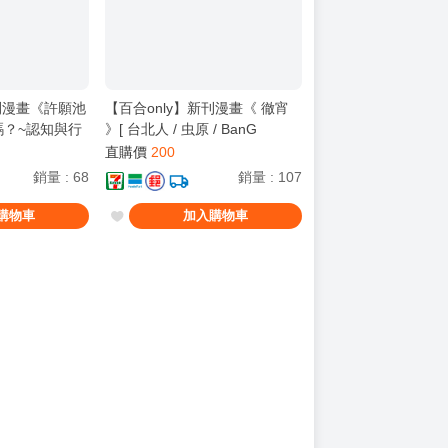
新刊漫畫《許願池
【百合only】新刊漫畫《 徹宵
嗎？~認知與行
》[ 台北人 / 虫原 / BanG
結者~》[
Dream! It's MyGO!!!!! / 全年齡 /
直購價
200
 MyGO!!!!! /
百合ONLY ]
銷量
:
68
銷量
:
107
織日ちひろ ][百合
購物車
加入購物車