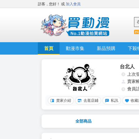
訪客，您好！
或
加入會員
首頁
動漫市集
新品預購
下殺
台北人
上次
賣家
會員
賣家介紹
去逛店鋪
私訊
收藏
全部商品