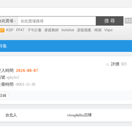
搜 尋
R1
在此賣場
KSP
FF47
子午計畫
家庭教師
hololive
蔚藍檔案
鳴潮
Vspo
特集
評價
303
登入時間
2026-08-07
帳號
spkyle2
註冊時間
-0001-11-30
店鋪
台北人
virophilia日球