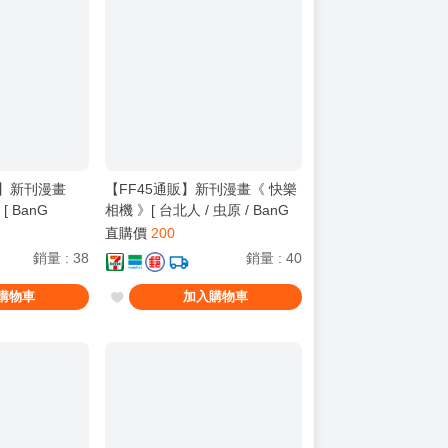
販】新刊漫畫
【FF45通販】新刊漫畫《 快樂
 BanG
相機 》[ 台北人 / 虫原 / BanG
O!!!!! / 全年齡 /
Dream! It's MyGO!!!!! / 千早愛
直購價
200
織日ちひろ / 千早愛
音 / 長崎爽世 / 長崎そよ ]
銷量
:
38
銷量
:
40
崎そよ ] ]
購物車
加入購物車