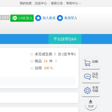
我的拍賣
訊息中心
最新公告
幫助中心
│
│
│
8 OFF
加入會員
會員登入
LINE登入
平台說明Q&A
未完成交易
0
次 (近半年)
商品
14
件
❔
結帳
信用
100
%
訊息
中心
常用
功能
TOP