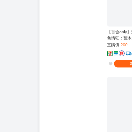
【百合only
色情狂：荒木
識的指向性》[ B
直購價
200
It's MyGO!!!!!
ちひろ ][百合O