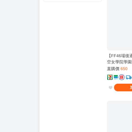
【FF46場
空女學院學園
Virophilia
直購價
650
姫芽 / 大澤瑠