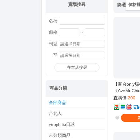
賣場搜尋
篩選
價格
名稱
~
價格
刊登
至
在本店搜尋
【百合only
商品分類
《AveMuChi
/ 虫原 / Ave M
直購價
200
全部商品
Dream! It's 
子 / 若葉睦 
台北人
鈴 / 佑天寺若麥
virophilia日球
未分類商品