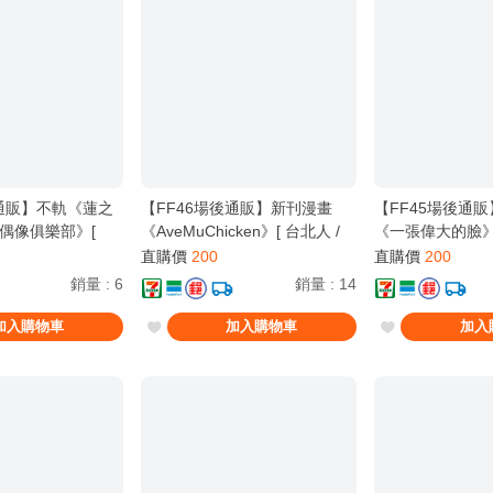
後通販】不軌《蓮之
【FF46場後通販】新刊漫畫
【FF45場後通
偶像俱樂部》[
《AveMuChicken》[ 台北人 /
《一張偉大的臉》[
 / 織日ちひろ / 安養寺
虫原 / Ave Mujica / BanG
Dream! It's MyG
直購價
200
直購價
200
璃乃 / 藤島慈 ]
Dream! It's MyGO!!!!! / 豐川祥
Virophilia / 
銷量
:
6
銷量
:
14
子 / 若葉睦 / 三角初華 / 八幡海
音 / 長崎爽世 / 長
鈴 / 佑天寺若麥 ]
加入購物車
加入購物車
加入