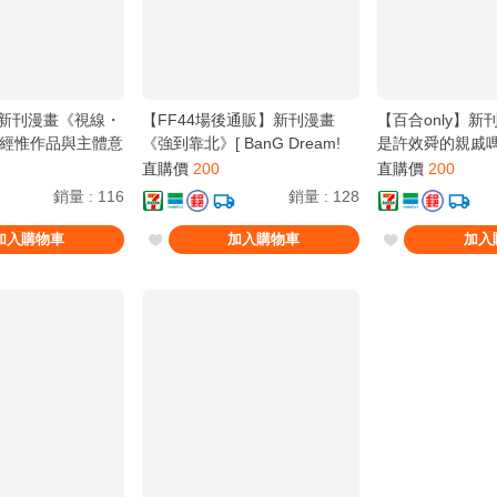
】新刊漫畫《視線・
【FF44場後通販】新刊漫畫
【百合only】
經惟作品與主體意
《強到靠北》[ BanG Dream!
是許效舜的親戚
anG Dream!
It's MyGO!!!!! / 全年齡 /
動二元對立論的終
直購價
200
直購價
200
 / Virophilia / 織日
Virophilia / 織日ちひろ ][FF44]
BanG Dream! It's
銷量
:
116
銷量
:
128
NLY]
Virophilia / 
ONLY]
加入購物車
加入購物車
加入