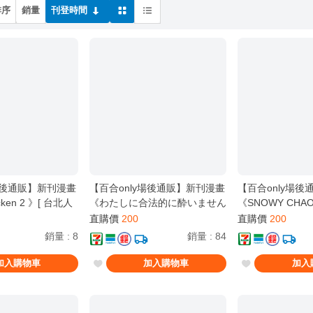
排序
銷量
刊登時間
場後通販】新刊漫畫
【百合only場後通販】新刊漫畫
【百合only場
cken 2 》[ 台北人
《わたしに合法的に酔いません
《SNOWY CHA
ujica / BanG
か 》[ 台北人 / 虫原 / 上伊那牡
絲 / 台北人 / 虫原 /
直購價
200
直購價
200
MyGO!!!!! / 豐川祥
丹 醉姿如百合 / 全年齡 / 百合
Recoil / リ
銷量
:
8
銷量
:
84
/ 三角初華 / 八幡海
ONLY ]
 ]
加入購物車
加入購物車
加入