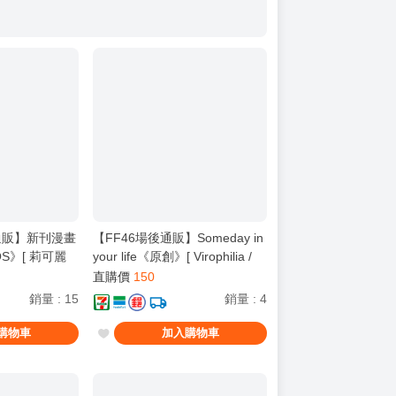
後通販】新刊漫畫
【FF46場後通販】Someday in
OS》[ 莉可麗
your life《原創》[ Virophilia /
 Lycoris
織日ちひろ / 薩摩犬 / 酒吧 ]
直購價
150
コリス・リコイルA
銷量
:
15
銷量
:
4
購物車
加入購物車