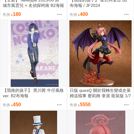
【全新】 Newtype 2025/06 附
【我推的孩子】 星野阿奎亞 B2
城市風雲兒 × 名偵探柯南 B2海報
布海報 / JF2024
180
400
售價
售價
【我推的孩子】 黑川茜 牛仔風格
日版 quesQ 關於我轉生變成史萊
ver. B2布海報
姆這檔事 蜜莉姆·拿渥 龍裝版 1/7
PVC完成品模型
450
5550
售價
售價