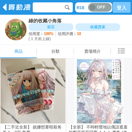
OFF
R18
登入
綠的收藏小角落
商品
分類
賣場簡介
留言
收藏賣家
信用度︰
100%
信用評價︰
10
( 1 天前上線)
商品
分類
賣場簡介
【二手近全新】 妮娜想要暗殺爸
【全新】 不時輕聲地以俄語遮羞