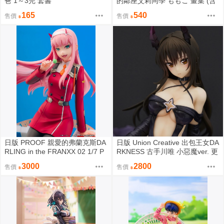
爸 1～3完 套書
的鄰座艾莉同學 ももこ 畫集 (含
首刷書卡)
165
540
售價
售價
日版 PROOF 親愛的弗蘭克斯DA
日版 Union Creative 出包王女DA
RLING in the FRANXX 02 1/7 P
RKNESS 古手川唯 小惡魔ver. 更
VC完成品模型
新包裝版 1/6 PVC完成品模型
3000
2800
售價
售價