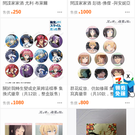
間諜家家酒 尤利·布萊爾
間諜家家酒 彭德·佛傑 -與安妮亞
一起-
250
1000
售價
售價
X
關於我轉生變成史萊姆這檔事 集
群花綻放、仿如修羅 集換式場面
換式徽章（共12款，整盒販售）
寫真徽章 （共10款，整盒販售）
1080
800
售價
售價