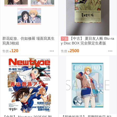
群花綻放、仿如修羅 場面寫真生
【中古】 夏目友人帳 Blu-ra
下殺
寫真3枚組
y Disc BOX 完全限定生產版
120
2500
售價
售價