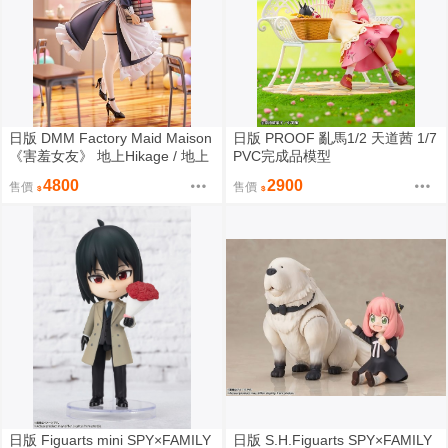
日版 DMM Factory Maid Maison
日版 PROOF 亂馬1/2 天道茜 1/7
《害羞女友》 地上Hikage / 地上
PVC完成品模型
ひかげ 1/6 PVC完成品模型
4800
2900
售價
售價
日版 Figuarts mini SPY×FAMILY
日版 S.H.Figuarts SPY×FAMILY