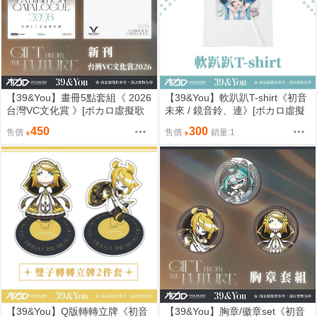
【39&You】畫冊5點套組《 2026
【39&You】軟趴趴T-shirt《初音
台灣VC文化賞 》[ボカロ虛擬歌
未來 / 鏡音鈴、連》[ボカロ虛擬
姬交流會 / Miku / gift from the fut
歌姬交流會 / Miku / gift from the
450
300
售價
售價
銷量:1
ure/リン /レン/ミク]
future/リン /レン/ミク]
【39&You】Q版轉轉立牌《初音
【39&You】胸章/徽章set《初音