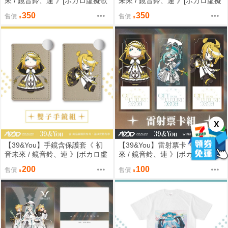
來 / 鏡音鈴、連 》[ボカロ虛擬歌
未來 / 鏡音鈴、連 》[ボカロ虛擬
姬交流會 / Miku / gift from the fut
歌姬交流會 / Miku / gift from the
350
350
售價
售價
ure/リン /レン/ミク]
future/リン /レン/ミク]
X
【39&You】手鏡含保護套《 初
【39&You】雷射票卡《 初音未
音未來 / 鏡音鈴、連 》[ボカロ虛
來 / 鏡音鈴、連 》[ボカロ虛擬歌
擬歌姬交流會 / Miku / gift from th
姬交流會 / Miku / gift from the fut
200
100
售價
售價
e future/リン /レン/ミク]
ure/リン /レン/ミク]