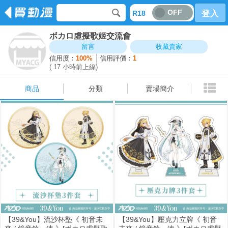
OFF
R18
登入
ボカロ虛擬歌姬交流會
商品
分類
賣場簡介
留言
收藏賣家
信用度︰
100%
信用評價︰
1
( 17 小時前上線)
商品
分類
賣場簡介
【39&You】流沙杯墊《 初音未
【39&You】壓克力立牌《 初音