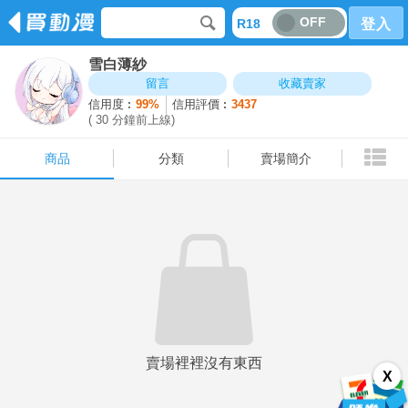
OFF
R18
登入
雪白薄紗
商品
分類
賣場簡介
留言
收藏賣家
信用度︰
99%
信用評價︰
3437
( 30 分鐘前上線)
商品
分類
賣場簡介
賣場裡裡沒有東西
X