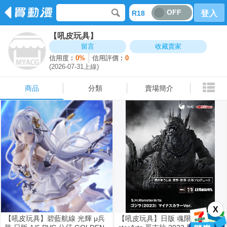
OFF
R18
登入
【吼皮玩具】
商品
分類
賣場簡介
留言
收藏賣家
信用度︰
0%
信用評價︰
0
(2026-07-31上線)
商品
分類
賣場簡介
X
【吼皮玩具】碧藍航線 光輝 μ兵
【吼皮玩具】日版 魂限 S.H.Mon