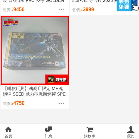
装 日版 1/6 PVC 公仔 GOLDEN
sterArts 哥吉拉 2023 黑白負一哥
HEAD 完成品 全新 運輸箱 現貨
SHM 可動 公仔 酒井裕司
9450
3999
售價
售價
【吼皮玩具】魂商店限定 MR魂
鋼彈 SEED 威力型脈衝鋼彈 SPE
CII 代理版 萬代 模型 現貨
4750
售價
首頁
訊息
購物車
我的