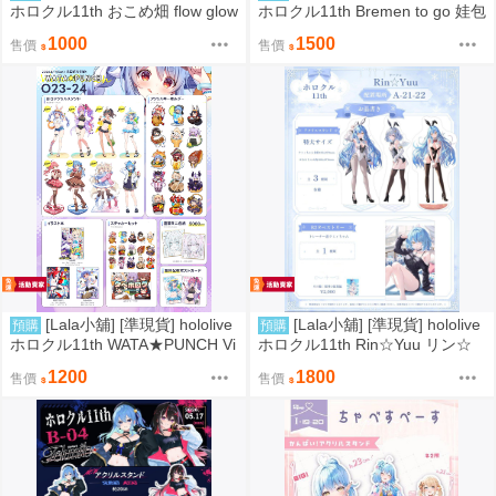
ホロクル11th おこめ畑 flow glow
ホロクル11th Bremen to go 娃包
立牌 笑虎 水宮樞 千速
friend 法批 miko鯛魚燒包
1000
1500
售價
售價
[Lala小舖] [準現貨] hololive
[Lala小舖] [準現貨] hololive
預購
預購
ホロクル11th WATA★PUNCH Vi
ホロクル11th Rin☆Yuu リン☆
vi 兔田 星街 miko 立牌
ユウ 雪花菈米 親媽 天音彼方 特
1200
1800
售價
售價
大立牌 掛軸