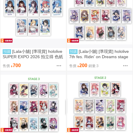
[Lala小舖] [準現貨] hololive
[Lala小舖] [準現貨] hololive
預購
預購
SUPER EXPO 2026 拍立得 色紙
7th fes. Ridin' on Dreams stage
徽章 JP 零期 二期 時乃空 蘿蔔子
4 拍立得 徽章 蘿蔔子星街彗星亞
700
200
售價
售價
銷量:3
星街彗星 櫻巫女 AZKi 百鬼綾目
綺·羅森塔爾寶鐘瑪琳常闇永遠M
癒月巧可 大空昴
oona Anya Kaela Calli Kronii Bijo
u Nerissa 音乃瀨奏 一條莉莉華
儒烏風亭螺