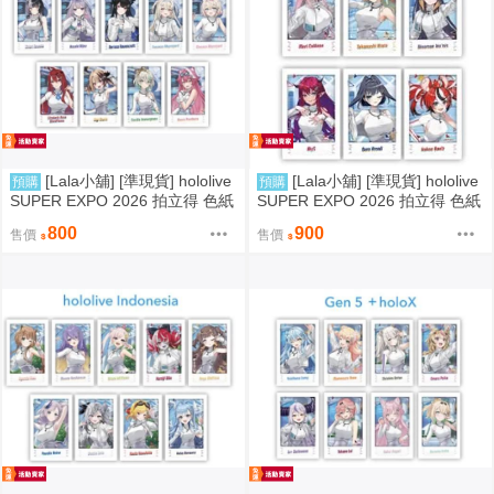
[Lala小舖] [準現貨] hololive
[Lala小舖] [準現貨] hololive
預購
預購
SUPER EXPO 2026 拍立得 色紙
SUPER EXPO 2026 拍立得 色紙
徽章 EN Advent Justice Shiori Bij
徽章 EN Myth Promise Mori Calli
800
900
售價
售價
ou Nerissa Fuwawa Mococo Eliz
ope Takanashi Kiara Ninomae In
abeth Gigi Cecilia Raora
a’nis IRyS Ouro Kronii Hakos Ba
elz 死神 火雞 In