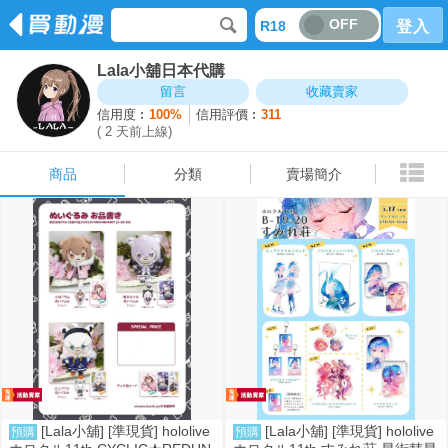
OFF
R18
登入
Lala小舖日本代購
商品
分類
賣場簡介
留言
收藏賣家
信用度︰
100%
信用評價︰
311
( 2 天前上線)
商品
分類
賣場簡介
[Lala小舖] [準現貨] hololive
[Lala小舖] [準現貨] hololive
預購
預購