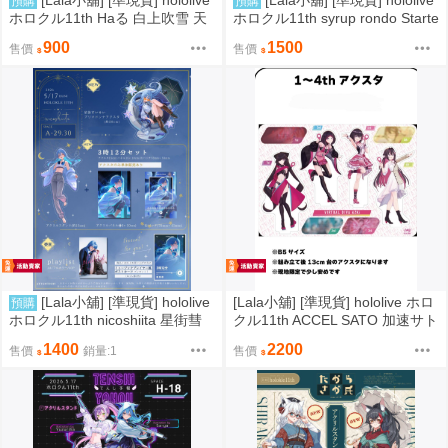
[Lala小舖] [準現貨] hololive
[Lala小舖] [準現貨] hololive
預購
預購
ホロクル11th Haる 白上吹雪 天
ホロクル11th syrup rondo Starte
音彼方 吊飾 立牌 立板 明信片 滑
nd 星街 towa 阿夸 立牌組 燙金卡
900
1500
售價
售價
鼠墊
貼紙
[Lala小舖] [準現貨] hololive
[Lala小舖] [準現貨] hololive ホロ
預購
ホロクル11th nicoshiita 星街彗
クル11th ACCEL SATO 加速サト
星 立牌組 立板 徽章 特典明信片
ウ Azki 親媽 立牌 親爸 現場特典
1400
2200
售價
銷量:1
售價
親簽 直筆