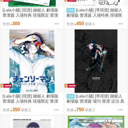
[Lala小舖] [現貨] 鏈鋸人 劇場版
[Lala小舖] [準現貨] 鏈鋸人
預購
蕾潔篇 入場特典 現場限定 蕾潔
劇場版 蕾潔篇 入場特典 現場限
真紀真 A5 明信片組 臺灣
定 卡片 淀治 蕾潔 日本 第五週
300
450
售價
售價
銷量:1
[Lala小舖] [現貨] 鏈鋸人 劇場版
[Lala小舖] [準現貨] 鏈鋸人
預購
蕾潔篇 入場特典 現場限定 蕾潔
劇場版 蕾潔篇 場刊 蕾潔 淀治 真
水中女神 夜光狂鋸 A3 電影海報
紀真 早川秋 天使 比姆 波奇塔
350
750
售價
銷量:2
售價
銷量:2
臺灣