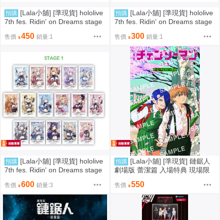
[Lala小舖] [準現貨] hololive
[Lala小舖] [準現貨] hololive
預購
預購
7th fes. Ridin' on Dreams stage
7th fes. Ridin' on Dreams stage
3 拍立得 徽章 AZKi夏色祭白銀諾
2 拍立得 徽章 時乃空櫻巫女大空
450
300
售價
銷量:1
售價
銷量:1
艾爾姬森璐娜風真伊呂波Risu Re
昴大神澪桃鈴音音獅白牡丹拉普
ine IRyS Baelz Shiori 響咲莉歐娜
拉斯·暗黑Iofi Ollie Kiara Elizabet
虎金妃笑虎 水宮樞 輪堂千速 綺
h Gigi Cecilia Raora
綺羅羅薇薇
[Lala小舖] [準現貨] hololive
[Lala小舖] [準現貨] 鏈鋸人
預購
預購
7th fes. Ridin' on Dreams stage
劇場版 蕾潔篇 入場特典 現場限
1 拍立得 徽章 白上吹雪百鬼綾目
定 設定集 淀治 蕾潔 日本 第六週
600
550
售價
銷量:3
售價
癒月巧可貓又小粥兔田佩克拉不
恋・花・チェンソー・ガイド 小
知火芙蕾雅角卷綿芽雪花菈米尾
學畢業式
丸波爾卡鷹嶺琉依博衣可佑理 Ze
ta Kobo Ina Fuwawa Mococo