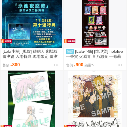
[Lala小舖] [現貨] 鏈鋸人 劇場版
[Lala小舖] [準現貨] hololive
預購
蕾潔篇 入場特典 現場限定 蕾潔
一番賞 火威青 音乃瀨奏 一條莉
泳池夜惑款 A3海報 臺灣 第十週
莉華 儒烏風亭螺鈿 轟一壓克力立
800
900
售價
售價
銷量:5
板 A3畫板 豆豆眼 黏土人 徽章 立
牌 鑰匙圈最後賞 DEV_IS ReGL
OSS 拉電 社長 小雞 番長