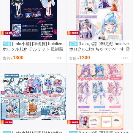
[Lala小舖] [準現貨] hololive
[Lala小舖] [準現貨] hololive
預購
預購
ホロクル11th テルミット 星街彗
ホロクル11th ちゃべすぺーす 雪
星 Azki 立牌 票根
花菈米 風真 BIG立牌
1300
1300
售價
售價