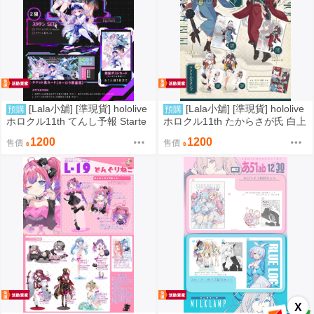
[Lala小舖] [準現貨] hololive
[Lala小舖] [準現貨] hololive
預購
預購
ホロクル11th てんし予報 Starte
ホロクル11th たからさが氏 白上
nd 星街 towa 阿夸 立牌組 明信片
吹雪 Mio 立牌 明信片
1200
1200
售價
售價
票根
X