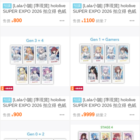
[Lala小舖] [準現貨] hololive
[Lala小舖] [準現貨] hololive
預購
預購
SUPER EXPO 2026 拍立得 色紙
SUPER EXPO 2026 拍立得 色紙
徽章 ID Risu Moona Iofi Ollie An
徽章 JP 五期 holoX 雪花菈米 桃
800
1100
售價
售價
銷量:7
ya Reine Zeta Kaela Kobo
鈴音音 獅白牡丹 尾丸波爾卡 拉
普拉斯·暗黑 鷹嶺琉依 博衣可佑
理 風真伊呂波 nene
[Lala小舖] [準現貨] hololive
[Lala小舖] [準現貨] hololive
預購
預購
SUPER EXPO 2026 拍立得 色紙
SUPER EXPO 2026 拍立得 色紙
徽章 JP 三期 四期 兔田佩克拉 不
徽章 JP 一期 gamers 白上吹雪
900
9999
售價
售價
銷量:2
知火芙蕾雅 白銀諾艾爾 寶鐘瑪琳
亞綺·羅森塔爾 夏色祭 赤井心 大
角卷綿芽 常闇永遠 姬森璐娜 tow
神澪 貓又小粥 戌神沁音 Aki Mio
a