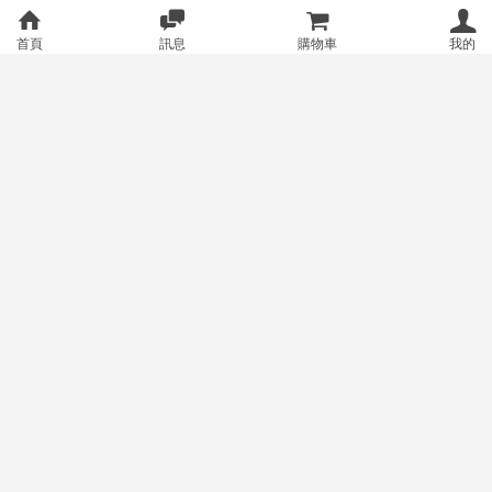
首頁
訊息
購物車
我的
[Lala小舖] [準現貨] 鏈鋸人
[Lala小舖] [準現貨] 鏈鋸人
預購
預購
劇場版 蕾潔篇 大交流展 現場限
劇場版 蕾潔篇 入場特典 現場限
定 A3 透明海報 滿額特典 明信片
定 設定集 色紙 視覺卡片 淀治 蕾
1100
500
售價
銷量:1
售價
蕾潔 淀治 真紀真 早川秋 天使 比
潔 早川秋 天使惡魔 日本 第一週
姆 波奇塔
第二週 第三週