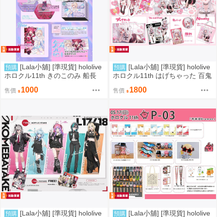
[Lala小舖] [準現貨] hololive
[Lala小舖] [準現貨] hololive
預購
預購
ホロクル11th きのこのみ 船長
ホロクル11th はげちゃった 百鬼
轟一 立牌 特典卡
綾目 立牌組 燙金拍立得 吊飾 滑
1000
1800
售價
售價
鼠墊
[Lala小舖] [準現貨] hololive
[Lala小舖] [準現貨] hololive
預購
預購