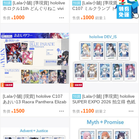
[Lala小舖] [準現貨] hololive
[Lala小舖] [準現貨] hololive
預購
預購
ホロクル11th どんぐりねこ vivi
C107 ミルクランプ トマリ 獅白
莉歐娜 菈米 船長 風真 立牌 徽章
親媽 新刊套組 壓克力筷子組 蔚
1000
1000
售價
售價
銷量:1
藍檔案
[Lala小舖] [現貨] hololive C107
[Lala小舖] [準現貨] hololive
預購
あおい13 Raora Panthera Elizab
SUPER EXPO 2026 拍立得 色紙
eth Rose Bloodflame 新刊套組
徽章 DEV_IS 音乃瀨奏 一條莉莉
1500
1100
售價
售價
銷量:2
色紙
華 儒烏風亭螺鈿 轟一 響咲莉歐
娜 虎金妃笑虎 水宮樞 輪堂千速
綺綺羅羅薇薇 regloss flowglow
小雞 社長 拉電 番長 ViVi