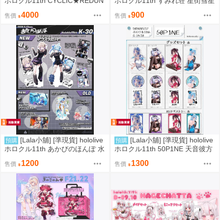
ホロクル11th CYCLIC★REDUN
ホロクル11th すみれ荘 星街彗星
DANCY 沁音 小粥 白上 絨毛娃娃
立牌 立板 壓克力磚
4000
900
售價
售價
徽章 拍立得
[Lala小舖] [準現貨] hololive
[Lala小舖] [準現貨] hololive
預購
預購
ホロクル11th あかびのほんぽ 水
ホロクル11th 50P1NE 天音彼方
宮樞 立牌 拍立得
此方 立牌 徽章 燙金拍立得
1200
1300
售價
售價