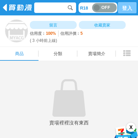
OFF
R18
登入
商品
分類
賣場簡介
留言
收藏賣家
信用度︰
100%
信用評價︰
5
( 3 小時前上線)
商品
分類
賣場簡介
賣場裡裡沒有東西
X