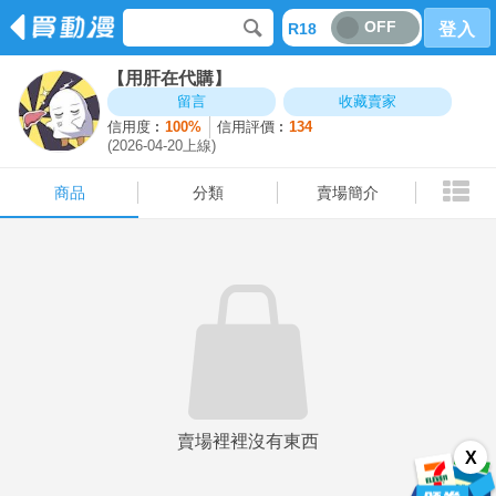
OFF
R18
登入
【用肝在代購】
商品
分類
賣場簡介
留言
收藏賣家
信用度︰
100%
信用評價︰
134
(2026-04-20上線)
商品
分類
賣場簡介
賣場裡裡沒有東西
X