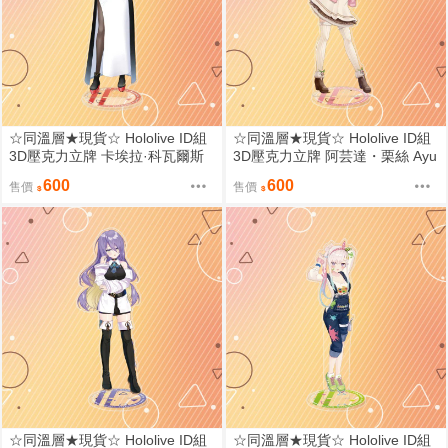
☆同溫層★現貨☆ Hololive ID組
☆同溫層★現貨☆ Hololive ID組
3D壓克力立牌 卡埃拉·科瓦爾斯
3D壓克力立牌 阿芸達・栗絲 Ayu
基亞 Kaela Kovalskia
nda Risu
600
600
售價
售價
☆同溫層★現貨☆ Hololive ID組
☆同溫層★現貨☆ Hololive ID組