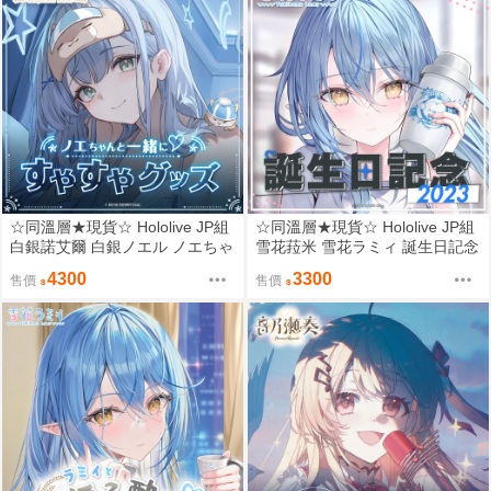
☆同溫層★現貨☆ Hololive JP組
☆同溫層★現貨☆ Hololive JP組
白銀諾艾爾 白銀ノエル ノエちゃ
雪花菈米 雪花ラミィ 誕生日記念
んと一緒に♡すやすやグッズ 普
2023 普通套組
4300
3300
售價
售價
通套組