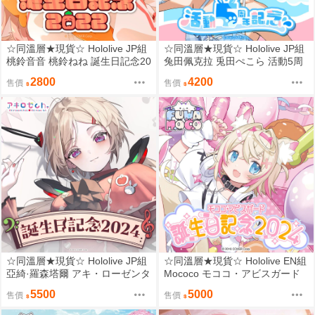
☆同溫層★現貨☆ Hololive JP組
☆同溫層★現貨☆ Hololive JP組
桃鈴音音 桃鈴ねね 誕生日記念20
兔田佩克拉 兎田ぺこら 活動5周
22 親簽套組
年記念 限量套組
2800
4200
售價
售價
☆同溫層★現貨☆ Hololive JP組
☆同溫層★現貨☆ Hololive EN組
亞綺·羅森塔爾 アキ・ローゼンタ
Mococo モココ・アビスガード
ール 誕生日記念2024 限量套組
誕生日記念2024 限量套組
5500
5000
售價
售價