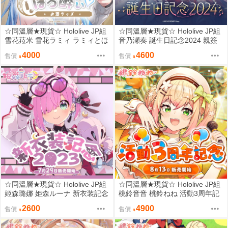
☆同溫層★現貨☆ Hololive JP組
☆同溫層★現貨☆ Hololive JP組
雪花菈米 雪花ラミィ ラミィとほ
音乃瀬奏 誕生日記念2024 親簽
ろ酔い♡お酒グッズ 限定套組
套組
4000
4600
售價
售價
☆同溫層★現貨☆ Hololive JP組
☆同溫層★現貨☆ Hololive JP組
姬森璐娜 姫森ルーナ 新衣装記念
桃鈴音音 桃鈴ねね 活動3周年記
2023 親簽套組
念 限量套組
2600
4900
售價
售價