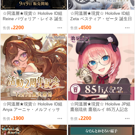
☆同溫層★現貨☆ Hololive ID組
☆同溫層★現貨☆ Hololive ID組
Reine パヴォリア・レイネ 誕生
Zeta ベスティア・ゼータ 誕生日
日記念2023 普通套組
記念2023 限量套組
2200
4500
售價
售價
☆同溫層★現貨☆ Hololive ID組
☆同溫層★現貨☆ Hololive JP組
Anya アーニャ・メルフィッサ
鷹嶺琉依 鷹嶺ルイ 85万人記念
活動2周年記念 普通套組
限定套組
1900
2200
售價
售價