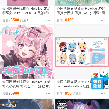
☆同溫層★現貨☆ Hololive JP組
☆同溫層★現貨☆ Hololive JP組
櫻巫女 Miko OMOCAT 長袖帽T
風真伊呂波 風真いろは 活動3周
全新 M L XL
年記念 限定套組
3500
6100
售價
銷量:1
售價
X
☆同溫層★現貨☆ Hololive JP組
☆同溫層★現貨☆ Hololive hololi
博衣小夜璃 博衣こより 活動3周
ve friends with u 娃娃 基本服裝
年記念 限定套組
5900
850
售價
售價
銷量:8