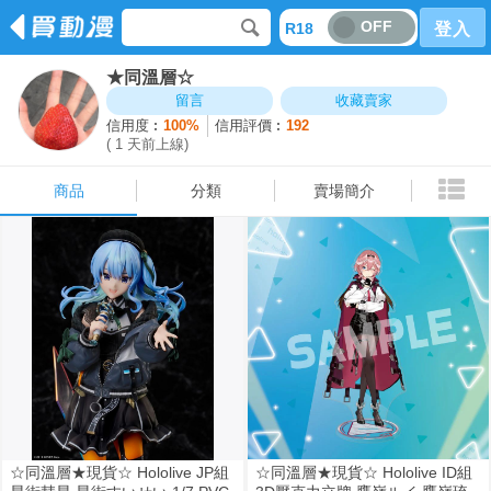
OFF
R18
登入
★同溫層☆
商品
分類
賣場簡介
留言
收藏賣家
信用度︰
100%
信用評價︰
192
( 1 天前上線)
商品
分類
賣場簡介
☆同溫層★現貨☆ Hololive JP組
☆同溫層★現貨☆ Hololive ID組