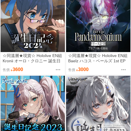
☆同溫層★現貨☆ Hololive EN組
☆同溫層★現貨☆ Hololive EN組
Kronii オーロ・クロニー 誕生日
Baelz ハコス・ベールズ 1st EP
記念2024 限定套組
『Pandæmonium』リリース記
3600
3000
售價
售價
念 限定套組