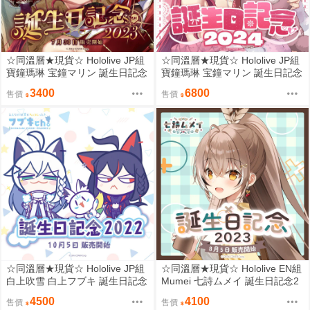
☆同溫層★現貨☆ Hololive JP組
☆同溫層★現貨☆ Hololive JP組
寶鐘瑪琳 宝鐘マリン 誕生日記念
寶鐘瑪琳 宝鐘マリン 誕生日記念
2023 普通套組
2024 限量套組
3400
6800
售價
售價
☆同溫層★現貨☆ Hololive JP組
☆同溫層★現貨☆ Hololive EN組
白上吹雪 白上フブキ 誕生日記念
Mumei 七詩ムメイ 誕生日記念2
2022 限量套組
023 限量套組
4500
4100
售價
售價