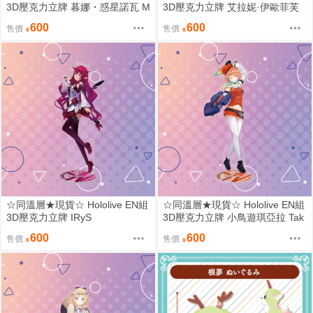
3D壓克力立牌 暮娜・惑星諾瓦 M
3D壓克力立牌 艾拉妮·伊歐菲芙
oona Hoshinova
婷 Airani Iofifteen
600
600
售價
售價
☆同溫層★現貨☆ Hololive EN組
☆同溫層★現貨☆ Hololive EN組
3D壓克力立牌 IRyS
3D壓克力立牌 小鳥遊琪亞拉 Tak
anashi Kiara
600
600
售價
售價