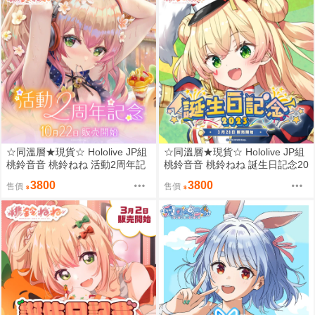
☆同溫層★現貨☆ Hololive JP組
☆同溫層★現貨☆ Hololive JP組
桃鈴音音 桃鈴ねね 活動2周年記
桃鈴音音 桃鈴ねね 誕生日記念20
念 普通套組
23 親簽套組
3800
3800
售價
售價