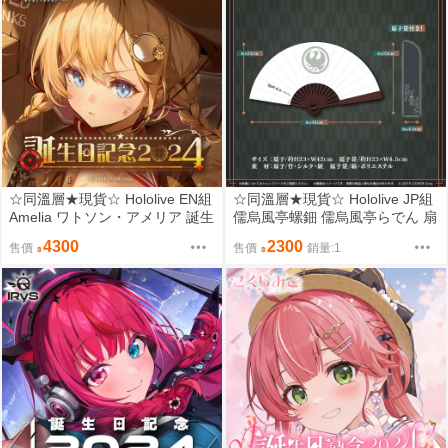
☆同溫層★現貨☆ Hololive EN組
☆同溫層★現貨☆ Hololive JP組
Amelia ワトソン・アメリア 誕生
儒烏風亭螺鈿 儒烏風亭らでん 扇
日記念2024 普通套組
子&羽織
4300
2300
售價
售價
銷量:1