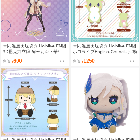
☆同溫層★現貨☆ Hololive EN組
☆同溫層★現貨☆ Hololive EN組
3D壓克力立牌 阿米莉亞・華生
ホロライブEnglish-Council- 活動
Watson Amelia
1周年記念 Ceres Fauna 塞萊希·
600
1250
售價
售價
法娜 吉祥物娃娃