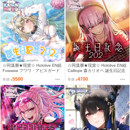
☆同溫層★現貨☆ Hololive EN組
☆同溫層★現貨☆ Hololive EN組
Fuwawa フワワ・アビスガード
Calliope 森カリオペ 誕生日記念
誕生日記念2024 限量套組
2024 親簽套組
5500
4700
售價
售價