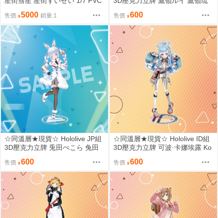
星街彗星 星街すいせい 1/7 PVC
3D壓克力立牌 鷹嶺ルイ 鷹嶺琉
依
5000
600
售價
銷量:1
售價
☆同溫層★現貨☆ Hololive JP組
☆同溫層★現貨☆ Hololive ID組
3D壓克力立牌 兎田ぺこら 兔田
3D壓克力立牌 可波·卡娜埃露 Ko
佩克拉
bo Kanaeru
600
600
售價
售價