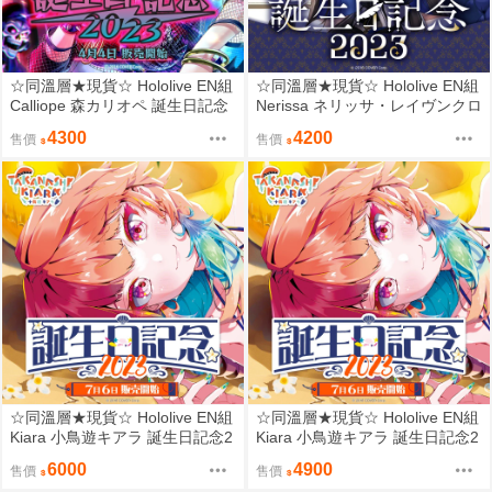
☆同溫層★現貨☆ Hololive EN組
☆同溫層★現貨☆ Hololive EN組
Calliope 森カリオペ 誕生日記念
Nerissa ネリッサ・レイヴンクロ
2023 限量套組
フト 誕生日記念2023 限量套組
4300
4200
售價
售價
☆同溫層★現貨☆ Hololive EN組
☆同溫層★現貨☆ Hololive EN組
Kiara 小鳥遊キアラ 誕生日記念2
Kiara 小鳥遊キアラ 誕生日記念2
023 限量套組
023 普通套組
6000
4900
售價
售價