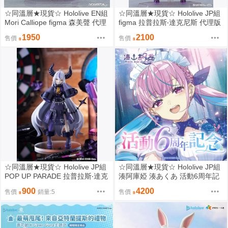
☆同溫層★現貨☆ Hololive EN組
☆同溫層★現貨☆ Hololive JP組
Mori Calliope figma 森美聲 代理
figma 拉普拉斯‧達克尼斯 代理版
版
1950
2100
售價
售價
☆同溫層★現貨☆ Hololive JP組
☆同溫層★現貨☆ Hololive JP組
POP UP PARADE 拉普拉斯‧達克
湊阿庫婭 湊あくあ 活動6周年記
尼斯
念 親簽套組
900
4200
售價
銷量:5
售價