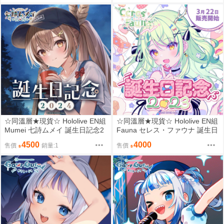
☆同溫層★現貨☆ Hololive EN組
☆同溫層★現貨☆ Hololive EN組
Mumei 七詩ムメイ 誕生日記念2
Fauna セレス・ファウナ 誕生日
024 限量套組
記念2023 普通套組
4500
4000
售價
銷量:1
售價