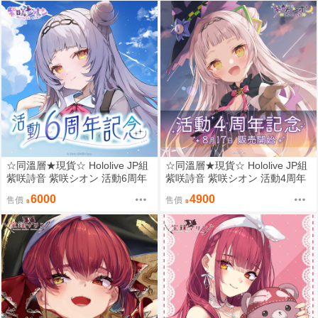
☆同溫層★現貨☆ Hololive JP組
☆同溫層★現貨☆ Hololive JP組
紫咲詩音 紫咲シオン 活動6周年
紫咲詩音 紫咲シオン 活動4周年
記念 限量套組
記念 限量套組
6000
4900
售價
售價