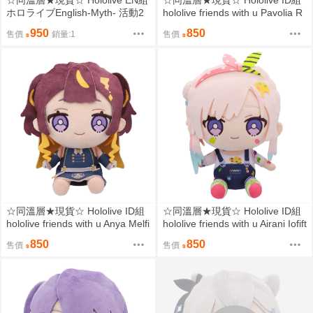
☆同溫層★現貨☆ Hololive EN組
☆同溫層★現貨☆ Hololive ID組
ホロライブEnglish-Myth- 活動2
hololive friends with u Pavolia R
周年記念Watson Amelia 華生·艾
eine 帕沃莉亞·蕾內
950
850
售價
銷量:1
售價
米莉亞 Smol娃娃
☆同溫層★現貨☆ Hololive ID組
☆同溫層★現貨☆ Hololive ID組
hololive friends with u Anya Melfi
hololive friends with u Airani Iofift
ssa 阿妮婭·梅爾菲莎
een 艾拉妮·伊歐菲芙婷
850
850
售價
售價