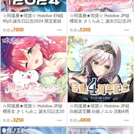
☆同溫層★現貨☆ Hololive EN組
☆同溫層★現貨☆ Hololive JP組
IRyS 誕生日記念2024 限定套組
櫻巫女 さくらみこ 誕生日記念20
24 限定套組
7000
5300
售價
售價
☆同溫層★現貨☆ Hololive JP組
☆同溫層★現貨☆ Hololive JP組
櫻巫女 さくらみこ 誕生日記念20
白銀諾艾爾 白銀ノエル 活動4周
22 親簽套組
年記念 限定套組
3250
4000
售價
售價