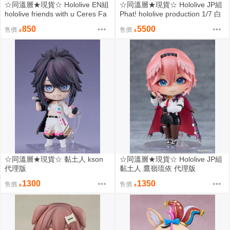
☆同溫層★現貨☆ Hololive EN組
☆同溫層★現貨☆ Hololive JP組
hololive friends with u Ceres Fa
Phat! hololive production 1/7 白
una 塞萊希·法娜
銀諾艾爾
850
5500
售價
售價
☆同溫層★現貨☆ 黏土人 kson
☆同溫層★現貨☆ Hololive JP組
代理版
黏土人 鷹嶺琉依 代理版
1300
1350
售價
售價