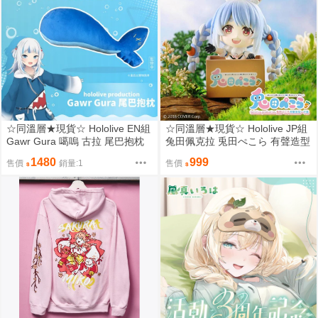
☆同溫層★現貨☆ Hololive EN組
☆同溫層★現貨☆ Hololive JP組
Gawr Gura 噶嗚 古拉 尾巴抱枕
兔田佩克拉 兎田ぺこら 有聲造型
一卡通
1480
999
售價
銷量:1
售價