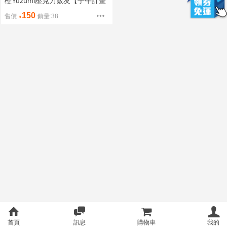
橙Yuzumi壓克力飯友【子午計畫
同人周邊】
150
售價
銷量:38
首頁
訊息
購物車
我的