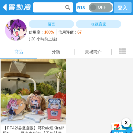
OFF
R18
登入
商品
分類
賣場簡介
留言
收藏賣家
信用度︰
100%
信用評價︰
67
( 20 小時前上線)
商品
分類
賣場簡介
X
【FF42場後通販】澪Rei/煌Kirali/