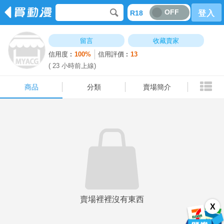
OFF
R18
登入
商品
分類
賣場簡介
留言
收藏賣家
信用度︰
100%
信用評價︰
13
( 23 小時前上線)
商品
分類
賣場簡介
賣場裡裡沒有東西
X