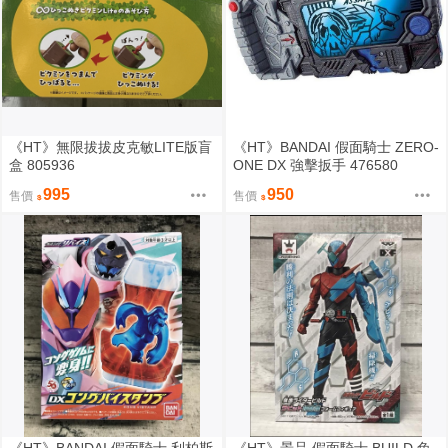
《HT》無限拔拔皮克敏LITE版盲
《HT》BANDAI 假面騎士 ZERO-
盒 805936
ONE DX 強擊扳手 476580
995
950
售價
售價