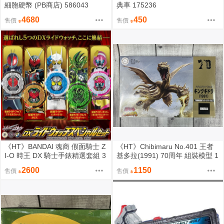
細胞硬幣 (PB商店) 586043
典車 175236
4680
450
售價
售價
《HT》BANDAI 魂商 假面騎士 Z
《HT》Chibimaru No.401 王者
I-O 時王 DX 騎士手錶精選套組 3
基多拉(1991) 70周年 組裝模型 1
63842
71838
2600
1150
售價
售價