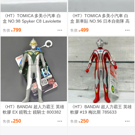
《HT》TOMICA 多美小汽車 白
《HT》TOMICA 多美小汽車 白
盒 NO.98 Spyker C8 Laviolette
盒 新車貼 NO.96 日本自衛隊 高
SWB 472377
機動車 102571
799
499
售價
售價
《HT》BANDAI 超人力霸王 英雄
《HT》BANDAI 超人力霸王 英雄
軟膠 EX 鏡戰士 鏡騎士 800382
軟膠 #19 梅比斯 785633
250
250
售價
售價