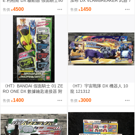
E 利柏斯 DX 驅動器 假面騎士50
加布 DX VLAMBREAKER 武器 7
週年紀念套組 710349
32614
4500
1450
售價
售價
《HT》BANDAI 假面騎士 01 ZE
《HT》宇宙戰隊 DX 機器人 10
RO ONE DX 數據鑰匙連接器 附
龍 121312
獨角仙 數據鑰匙 409069
1400
3000
售價
售價