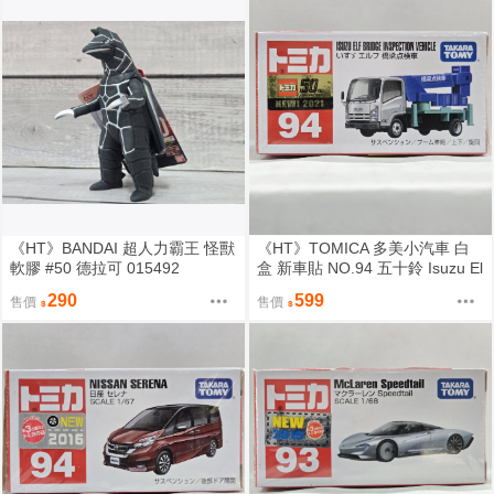
《HT》BANDAI 超人力霸王 怪獸
《HT》TOMICA 多美小汽車 白
軟膠 #50 德拉可 015492
盒 新車貼 NO.94 五十鈴 Isuzu El
f 橋樑檢查車 158516
290
599
售價
售價