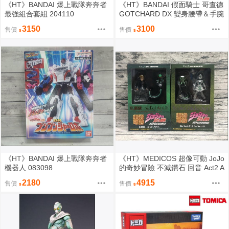
《HT》BANDAI 爆上戰隊奔奔者
《HT》BANDAI 假面騎士 哥查德
最強組合套組 204110
GOTCHARD DX 變身腰帶＆手腕
卡片夾 001009
3150
3100
售價
售價
《HT》BANDAI 爆上戰隊奔奔者
《HT》MEDICOS 超像可動 JoJo
機器人 083098
的奇妙冒險 不滅鑽石 回音 Act2 A
ct3 廣瀨康 764753 764760
2180
4915
售價
售價