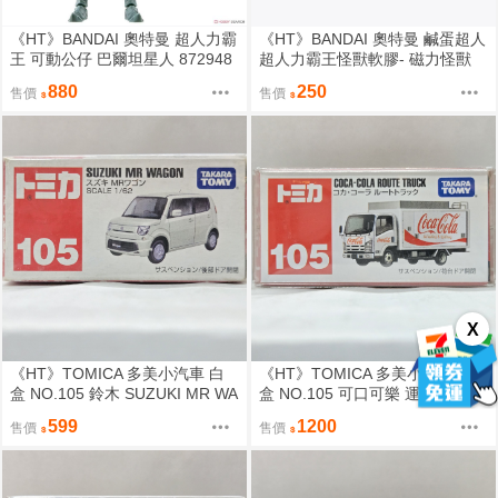
《HT》BANDAI 奧特曼 超人力霸
《HT》BANDAI 奧特曼 鹹蛋超人
王 可動公仔 巴爾坦星人 872948
超人力霸王怪獸軟膠- 磁力怪獸
安東拉 804969
880
250
售價
售價
X
《HT》TOMICA 多美小汽車 白
《HT》TOMICA 多美小汽車 白
盒 NO.105 鈴木 SUZUKI MR WA
盒 NO.105 可口可樂 運輸車 貨車
GON 392644
Route Truck 333630
599
1200
售價
售價