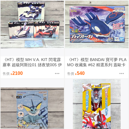
《HT》模型 MH V.A. KIT 閃電霹
《HT》模型 BANDAI 寶可夢 PLA
靂車 超級阿斯拉01 拯夜號005 伊
MO 收藏集 #62 精選系列 蓋歐卡
修薩克 套組 附特典 846762
5072553
2100
540
售價
售價