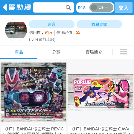
OFF
R18
登入
商品
分類
賣場簡介
留言
收藏賣家
信用度︰
94%
信用評價︰
55
( 3 分鐘前上線)
商品
分類
賣場簡介
《HT》BANDAI 假面騎士 REVIC
《HT》BANDAI 假面騎士 GAVV