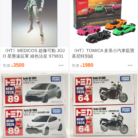
《HT》MEDICOS 超像可動 JOJ
《HT》TOMICA 多美小汽車藍寶
O 星塵遠征軍 綠色法皇 979831
基尼特別組
3500
1980
售價
售價