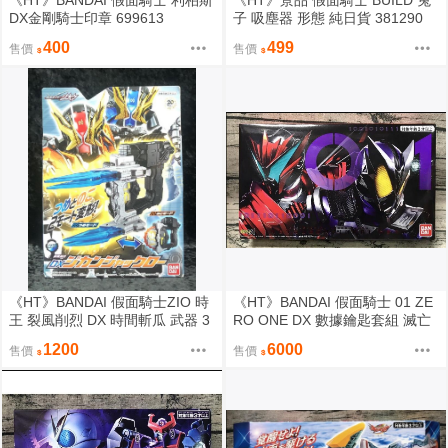
《HT》BANDAI 假面騎士 利柏斯
《HT》景品 假面騎士 BUILD 兔
DX金剛騎士印章 699613
子 吸塵器 形態 純日貨 381290
400
499
售價
售價
《HT》BANDAI 假面騎士ZIO 時
《HT》BANDAI 假面騎士 01 ZE
王 裂風削烈 DX 時間斬瓜 武器 3
RO ONE DX 數據鑰匙套組 滅亡
37997
迅雷 魂商 限定 585916
1200
6000
售價
售價