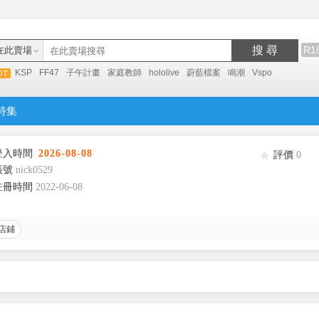
搜 尋
R1
在此賣場
KSP
FF47
子午計畫
家庭教師
hololive
蔚藍檔案
鳴潮
Vspo
特集
登入時間
2026-08-08
評價
0
帳號
nick0529
註冊時間
2022-06-08
店鋪