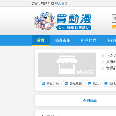
訪客，您好！
或
加入會員
首頁
動漫市集
新品預購
下殺
上次
賣家
會員
賣家介紹
去逛店鋪
私訊
收藏
全部商品