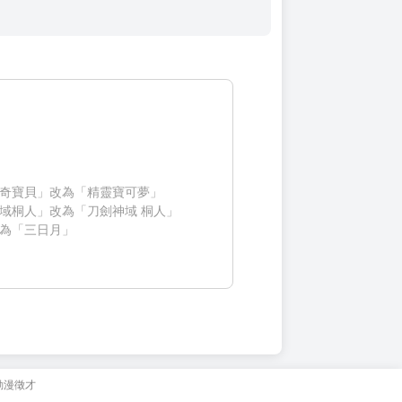
奇寶貝」改為「精靈寶可夢」
域桐人」改為「刀劍神域 桐人」
為「三日月」
動漫徵才