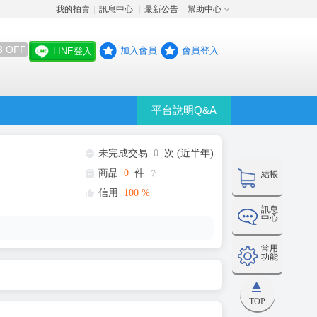
我的拍賣
訊息中心
最新公告
幫助中心
│
│
│
8 OFF
加入會員
會員登入
LINE登入
平台說明Q&A
未完成交易
0
次 (近半年)
商品
0
件
❔
結帳
信用
100
%
訊息
中心
常用
功能
TOP