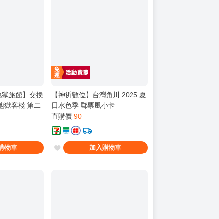
地獄旅館】交換
【神祈數位】台灣角川 2025 夏
el 地獄客棧 第二
日水色季 郵票風小卡
版 現貨
直購價
90
購物車
加入購物車