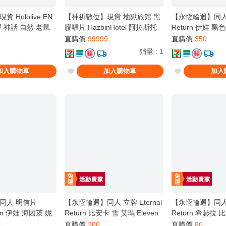
Hololive EN
【神祈數位】現貨 地獄旅館 黑
【永恆輪迴】同人 掛
 神話 自然 老鼠
膠唱片 HazbinHotel 阿拉斯托
Return 伊娃 
Gura Ina
直購價
99999
直購價
350
銷量
:
1
加入購物車
加入購物車
加入
同人 明信片
【永恆輪迴】同人 立牌 Eternal
【永恆輪迴】同人 鍵
turn 伊娃 海因茨 妮
Return 比安卡 雪 艾瑪 Eleven
Return 希瑟拉 
者
黑色倖存者
蓮 愛琳 蒂亞 黑
0
直購價
200
直購價
80