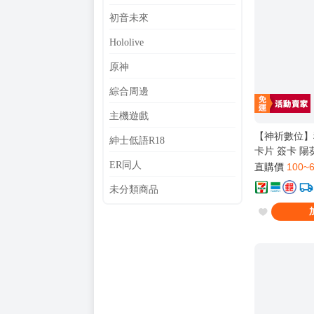
初音未來
Hololive
原神
綜合周邊
主機遊戲
【神祈數位】
紳士低語R18
卡片 簽卡 陽
ER同人
直購價
100~
未分類商品