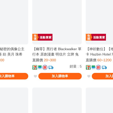
秘密的偶像公主
【幽零】黑行者 Blackwalker 單
【神祈數位】【
葵 紡 美月 珠希
行本 原創漫畫 明信片 立牌 兔
卡 Hazbin Hot
女郎 飯友 黛羅 艾因 卡洛斯 一
彈 卡片 閃卡 正
600
直購價
20~300
直購價
60~1200
銷量
:
5
加入購物車
加入購物車
加入