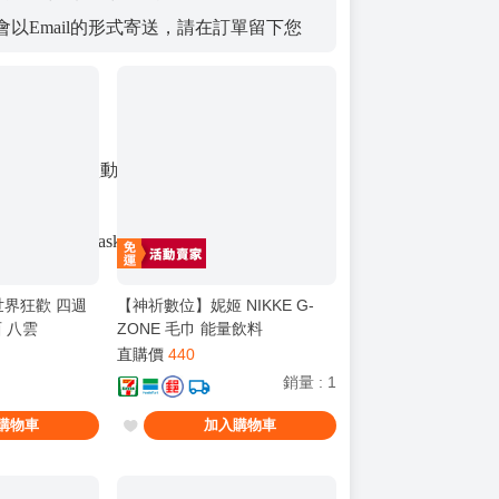
以Email的形式寄送，請在訂單留下您
問，可使用買動漫內建信箱功能或來信詢
rt@godnask-digi.com
界狂歡 四週
【神祈數位】妮姬 NIKKE G-
西 八雲
ZONE 毛巾 能量飲料
直購價
440
銷量
:
1
購物車
加入購物車