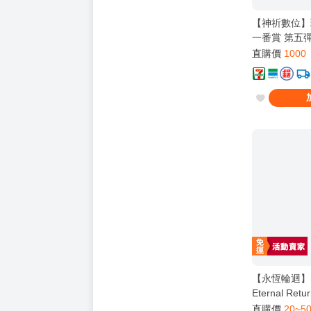
【神祈數位】現貨 
一番賞 第五彈
伊那 鯊魚 古拉 
直購價
1000
【永恆輪迴】
Eternal Re
琪 黑色倖存
直購價
20~5