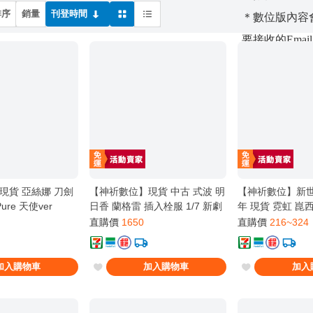
排序
銷量
刊登時間
＊數位版內容會
要接收的Email
【聯絡資訊】
＊如有任何疑
問
＊客服信箱：suppo
現貨 亞絲娜 刀劍
【神祈數位】現貨 中古 式波 明
【神祈數位】新世
Pure 天使ver
日香 蘭格雷 插入栓服 1/7 新劇
年 現貨 霓虹 崑
場版色 無盒
直購價
1650
直購價
216~324
加入購物車
加入購物車
加入