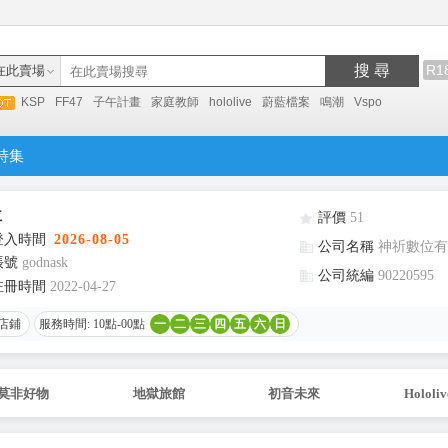
搜 尋
R1
在此賣場
KSP
FF47
子午計畫
家庭教師
hololive
蔚藍檔案
鳴潮
Vspo
特集
位
評價
51
登入時間
2026-08-05
公司名稱
神祈數位有
帳號
godnask
公司統編
90220595
註冊時間
2022-04-27
店鋪
服務時間: 10點-00點
一
二
三
四
五
六
日
莫非好物
地獄旅館
初音未來
Hololiv