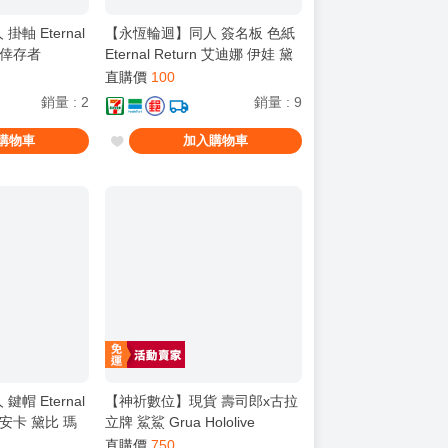
軸 Eternal
【永恆輪迴】同人 簽名板 色紙
黑色倖存者
Eternal Return 艾迪娜 伊娃 黛
比 瑪蓮 蒂亞 艾琳娜 黑色倖存
直購價
100
者
銷量
:
2
銷量
:
9
購物車
加入購物車
帽 Eternal
【神祈數位】現貨 壽司郎x古拉
比安卡 黛比 瑪
立牌 鯊鯊 Grua Hololive
色倖存者
直購價
750