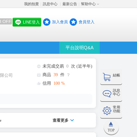
我的拍賣
訊息中心
最新公告
幫助中心
│
│
│
8 OFF
加入會員
會員登入
LINE登入
平台說明Q&A
未完成交易
0
次 (近半年)
商品
39
件
❔
限公司
結帳
信用
100
%
訊息
中心
常用
功能
e
查看更多
TOP