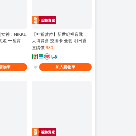
女神：NIKKE
【神祈數位】新世紀福音戰士
妮姬 一番賞
大博覽會 交換卡 全套 明日香
綾波零
直購價
980
購物車
加入購物車