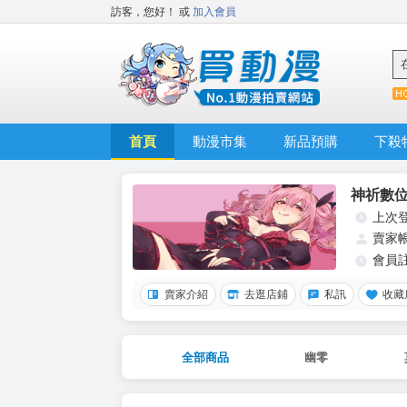
訪客，您好！
或
加入會員
首頁
動漫市集
新品預購
下殺
神祈數
上次
賣家
會員
賣家介紹
去逛店鋪
私訊
收藏
全部商品
幽零