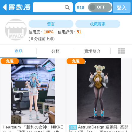
OFF
R18
登入
商品
分類
賣場簡介
留言
收藏賣家
信用度︰
100%
信用評價︰
51
( 6 分鐘前上線)
商品
分類
賣場簡介
免運
免運
Heartsum 『勝利の女神：NIKKE
AstrumDesign 運動鞋+高開
預購