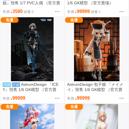
姐』預售 1/7 PVC人偶 （官方賣
1/6 GK模型 （官方賣場）
場）雙版本附特典
3580
99999
售價
銷量:2
售價
銷量:1
免運
免運
AstrumDesign 『ICE
AstrumDesign 包子娘 『メイメ
預購
訂金
Y』預售 1/6 GK模型 （官方賣
イ』預售 1/6 GK模型 （官方賣
場）
場）
99999
99999
售價
售價
免運
免運