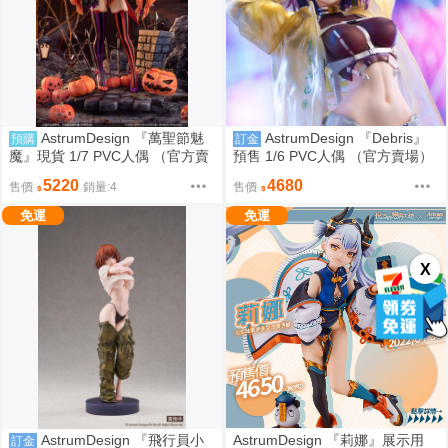
AstrumDesign 『萬聖節魅
AstrumDesign 『Debris』
預購
訂金
魔』現貨 1/7 PVC人偶 （官方賣
預售 1/6 PVC人偶 （官方賣場）
場）雙版本附特典
雙版本附特典
5220
4680
售價
銷量:4
售價
免運
免運
X
AstrumDesign 『飛行員小
AstrumDesign 『莉娜』展示用
訂金