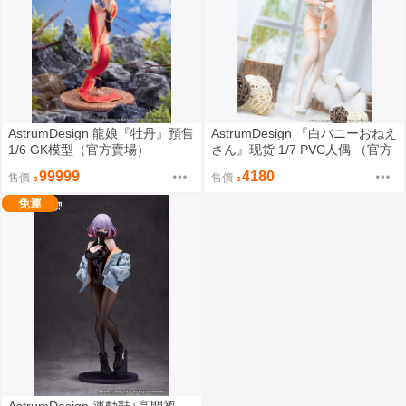
AstrumDesign 龍娘『牡丹』預售
AstrumDesign 『白バニーおねえ
1/6 GK模型（官方賣場）
さん』现货 1/7 PVC人偶 （官方
賣場）雙版本附特典
99999
4180
售價
售價
免運