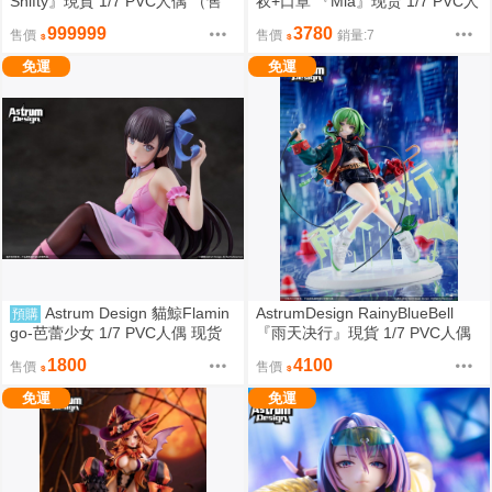
Shifty』現貨 1/7 PVC人偶 （售
衩+口罩 『Mia』现货 1/7 PVC人
罄）
偶 （官方賣場）雙版本附特典
999999
3780
售價
售價
銷量:7
免運
免運
Astrum Design 貓鯨Flamin
AstrumDesign RainyBlueBell
預購
go-芭蕾少女 1/7 PVC人偶 现货
『雨天决行』現貨 1/7 PVC人偶
（官方賣場）雙版本附特典
1800
4100
售價
售價
免運
免運