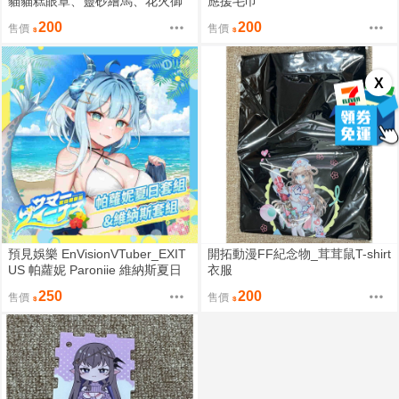
貓貓糕眼罩、靈砂繪馬、花火御
應援毛巾
守、黃泉徽章
200
200
售價
售價
X
預見娛樂 EnVisionVTuber_EXIT
開拓動漫FF紀念物_茸茸鼠T-shirt
US 帕蘿妮 Paroniie 維納斯夏日
衣服
周邊_夏日毛巾
250
200
售價
售價