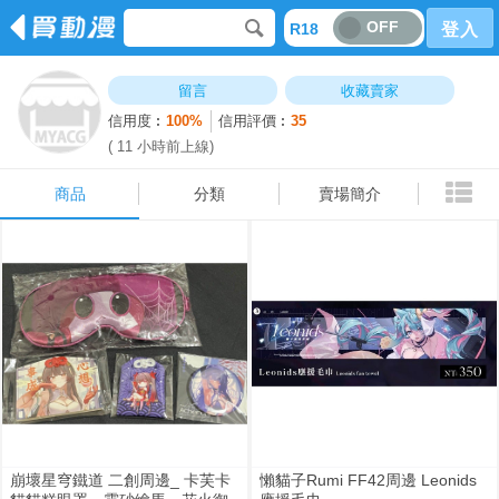
OFF
R18
登入
商品
分類
賣場簡介
留言
收藏賣家
信用度︰
100%
信用評價︰
35
( 11 小時前上線)
商品
分類
賣場簡介
崩壞星穹鐵道 二創周邊_ 卡芙卡
懶貓子Rumi FF42周邊 Leonids