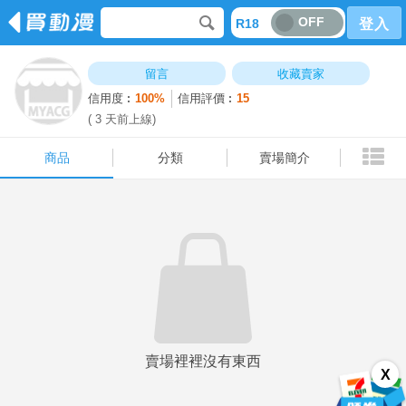
OFF
R18
登入
商品
分類
賣場簡介
留言
收藏賣家
信用度︰
100%
信用評價︰
15
( 3 天前上線)
商品
分類
賣場簡介
賣場裡裡沒有東西
X