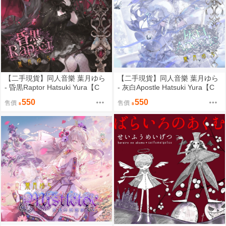
【二手現貨】同人音樂 葉月ゆら
【二手現貨】同人音樂 葉月ゆら
- 昏黒Raptor Hatsuki Yura【C
- 灰白Apostle Hatsuki Yura【C
D】
D】
550
550
售價
售價