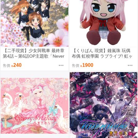
【二手現貨】少女與戰車 最終章
【くりぱん 現貨】鐘嵐珠 玩偶
第4話～第6話OP主題歌「Never
布偶 虹校學園 ラブライブ! 虹ヶ
Say Goodbye」【CD】ChouCh
咲学園スクールアイドル同好会
240
1900
售價
售價
o