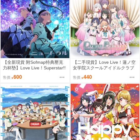
【全新現貨 附Sofmap特典壓克
【二手現貨】Love Live！蓮ノ空
力杯墊】Love Live！Superstar!!
女学院スクールアイドルクラブ
KALEIDOSCORE 1st single「ニ
2nd mini Album「Dream Believe
600
440
售價
售價
ュートラル」【CD】
rs (104期 Ver.)」【CD】