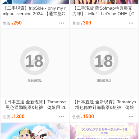
【二手現貨】fripSide - only my r
【二手現貨 附Sofmap特典壓克
ailgun -version 2024-【通常盤C
力牌】Liella! - Let’s be ONE【C
D】科学超電磁砲
D】TVアニメ『ラブライブ！ス
250
300
售價
售價
ーパースター!!』3期OP主題歌
18
18
限制級商品
限制級商品
【日本直送 全新現貨】Tamatoys
【日本直送 全新現貨】Tamatoys
- 黑色運動胸罩&短褲 - 偽娘用 2L
- 粉色條紋針織胸罩&短褲 - 偽娘
碼 スポブラ＆ショーツ ブラック
用 2L碼 ニットハーフトップ&シ
1300
1500
售價
售價
ョーツ