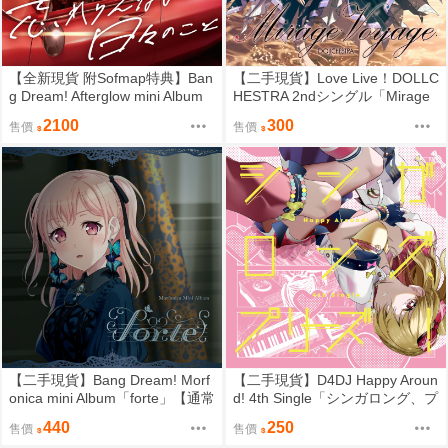
【全新現貨 附Sofmap特典】Ban
【二手現貨】Love Live！DOLLC
g Dream! Afterglow mini Album
HESTRA 2ndシングル「Mirage
「忘れらんない日々のこと」
Voyage」【CD】蓮ノ空女学院
2100
300
售價
售價
【グッズ付初回生産限定盤CD】
スクールアイドルクラブ
附特典T恤
【二手現貨】Bang Dream! Morf
【二手現貨】D4DJ Happy Aroun
onica mini Album「forte」【通常
d! 4th Single「シンガロング、プ
盤 広町七深 Ver.】【CD】
リーズ！」【通常盤CD】
440
250
售價
售價