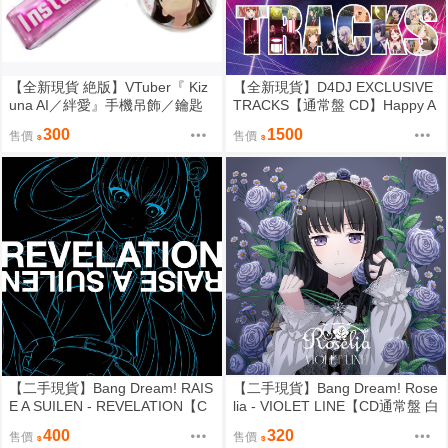
【全新現貨 絶版】VTuber『 Kiz
【全新現貨】D4DJ EXCLUSIVE
una AI／絆愛』手機吊飾／鑰匙
TRACKS【通常盤 CD】Happy A
圈
round!、Peaky P-key、Photon
300
1500
售價
售價
Maiden、Merm4id、燐舞曲、Lyr
ical Lily、UniChØrd、Abyssmar
e
【二手現貨】Bang Dream! RAIS
【二手現貨】Bang Dream! Rose
E A SUILEN - REVELATION【C
lia - VIOLET LINE【CD通常盤 白
D 通常盤 CHU² Ver.】mini Album
金燐子Ver.】
400
320
售價
售價