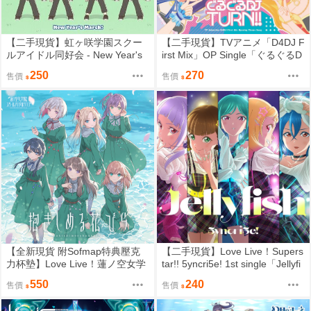
【二手現貨】虹ヶ咲学園スクー
【二手現貨】TVアニメ「D4DJ F
ルアイドル同好会 - New Year's
irst Mix」OP Single「ぐるぐるD
March！ / ラジオ体操第一【B-T
J TURN!!」【CD】 Happy Aroun
250
270
售價
售價
ype CD】ラブライブ！スクール
d! feat. KYOKO & SAKI D4DJ AL
アイドルフェスティバル2 MIRA
L STARS
CLE LIVE! コラボシングル
【全新現貨 附Sofmap特典壓克
【二手現貨】Love Live！Supers
力杯墊】Love Live！蓮ノ空女学
tar!! 5yncri5e! 1st single「Jellyfi
院スクールアイドルクラブ 2nd
sh」【CD】
550
240
售價
售價
single「抱きしめる花びら」【C
D】