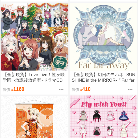
【全新現貨】Love Live！虹ヶ咲
【全新現貨】幻日のヨハネ -SUN
学園 ~放課後放送室~ドラマCD
SHINE in the MIRROR-「Far far
夢幻グランディオーソ【廣播劇C
away／Be as one!!!」＜Far far a
1160
410
售價
售價
D】虹校學園
way盤(A盤)＞【CD】幻日的夜羽