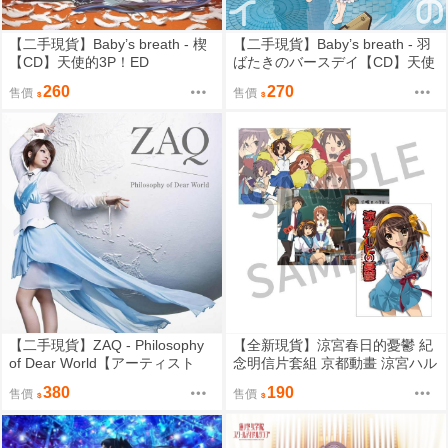
【二手現貨】Baby’s breath - 楔
【二手現貨】Baby’s breath - 羽
【CD】天使的3P！ED
ばたきのバースデイ【CD】天使
的3P！OP
260
270
售價
售價
【二手現貨】ZAQ - Philosophy
【全新現貨】涼宮春日的憂鬱 紀
of Dear World【アーティスト
念明信片套組 京都動畫 涼宮ハル
盤】【CD】純潔的瑪利亞OP
ヒの憂鬱
380
190
售價
售價