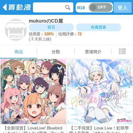
OFF
R18
登入
mukuroのCD屋
商品
分類
賣場簡介
留言
收藏賣家
信用度︰
100%
信用評價︰
72
( 3 天前上線)
商品
分類
賣場簡介
【全新現貨】LoveLive! Bluebird
【二手現貨】Love Live！虹咲學