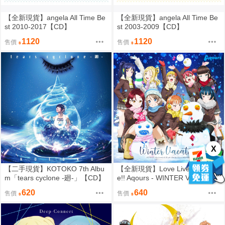
【全新現貨】angela All Time Be
【全新現貨】angela All Time Be
st 2010-2017【CD】
st 2003-2009【CD】
1120
1120
售價
售價
X
【二手現貨】KOTOKO 7th Albu
【全新現貨】Love Live! sunshin
m「tears cyclone -廻-」【CD】
e!! Aqours - WINTER VACATION
【CD】
620
640
售價
售價