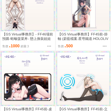
【GS Virtual事務所】- FF46場前
【GS Virtual事務所】FF45前-掛
預購-蛞蝓菠菜丼- 戀上換裝娃娃
軸 (蔚藍檔案.星穹鐵道.HOLOLIV
喜多川海夢 -同人掛軸- 50*140C
E)
1000
500
售價
銷量:3
售價
M【預計三月5-20日出貨】
【GS Virtual事務所】FF45前-桌
【GS Virtual事務所】FF45前-立