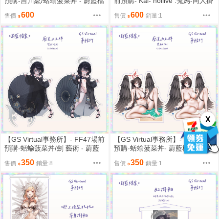
預購-吉川紘/蛞蝓菠菜丼 - 蔚藍檔
前預購- Kai- hollive .兔媽-同人掛
案- 百合園聖亞.天童凱伊.尾刃神
軸- 50*70CM【預計九月20-30日
600
600
售價
售價
銷量:1
奈x志真木乃香-滑鼠.桌遊兩用墊
出貨】
70x40cm-【預計九月20-30日出
貨】
X
【GS Virtual事務所】- FF47場前
【GS Virtual事務所】- FF47場前
預購-蛞蝓菠菜丼/劍 藝術 - 蔚藍
預購-蛞蝓菠菜丼- 蔚藍檔案- 羽川
檔案- 羽川蓮實.尾刃神奈.志真木
蓮實.尾刃神奈.志真木乃香.羽川
350
350
售價
銷量:8
售價
銷量:1
乃香.龍華妃姬-雙面壓克力立牌-
蓮實-雙面壓克力立牌- 20*15CM
20*15CM & 20*20CM【預計九月
& 20*20CM【預計三月5-20日出
20-30日出貨】
貨】