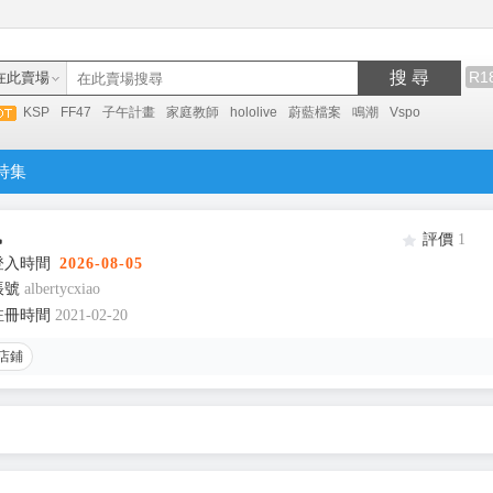
搜 尋
R1
在此賣場
KSP
FF47
子午計畫
家庭教師
hololive
蔚藍檔案
鳴潮
Vspo
特集
鼠
評價
1
登入時間
2026-08-05
帳號
albertycxiao
註冊時間
2021-02-20
店鋪