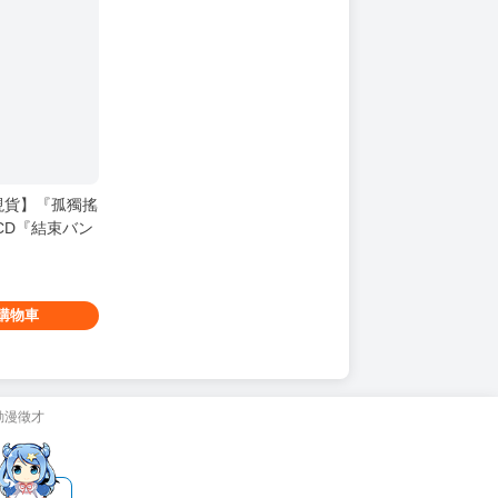
現貨】『孤獨搖
CD『結束バン
購物車
動漫徵才