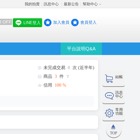
我的拍賣
訊息中心
最新公告
幫助中心
│
│
│
8 OFF
加入會員
會員登入
LINE登入
平台說明Q&A
未完成交易
0
次 (近半年)
商品
3
件
❔
結帳
信用
100
%
訊息
中心
常用
功能
TOP