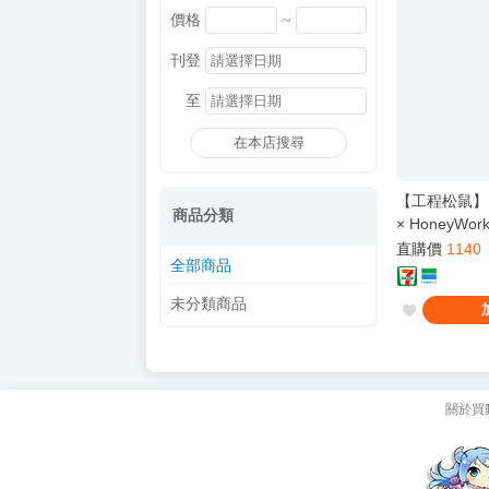
~
價格
刊登
至
在本店搜尋
【工程松鼠】【現
商品分類
× HoneyW
高校 Cover
直購價
1140
全部商品
未分類商品
關於買