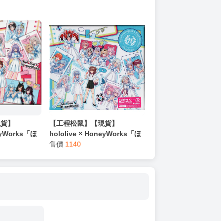
現貨】
【工程松鼠】【現貨】
neyWorks「ほ
hololive × HoneyWorks「ほ
overs」初回
ろはにヶ丘高校 Originals」初
售價
1140
回盤