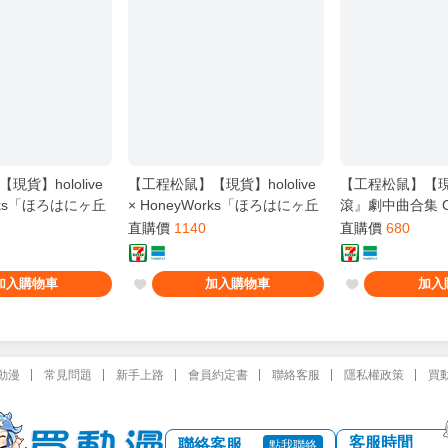
貨】hololive
【工程松鼠】【現貨】hololive
【工程松鼠】【
orks「ほろはにヶ丘
× HoneyWorks「ほろはにヶ丘
滾』劇中曲合集 
s」初回盤
高校 Originals」初回盤
ド』通常盤
直購價
1140
直購價
680
加入購物車
加入購物車
加入
動漫
常見問題
新手上路
會員約定書
聯絡客服
隱私權政策
買
客服時間
聯絡客服
點我聯絡