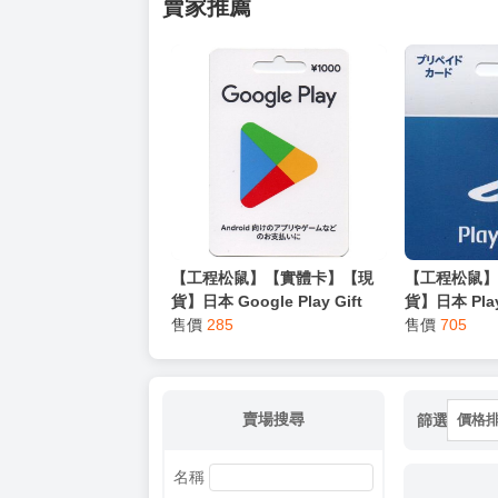
賣家推薦
【工程松鼠】【實體卡】【現
【工程松鼠
貨】日本 Google Play Gift
貨】日本 PlayS
Card 禮物卡 1000 日圓 日服手
售價
285
點數卡 3000 
售價
705
遊充值
賣場搜尋
篩選
價格
名稱