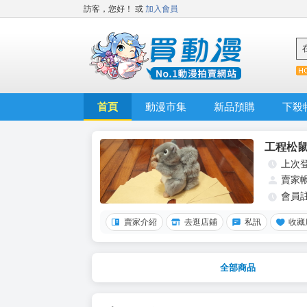
訪客，您好！
或
加入會員
首頁
動漫市集
新品預購
下殺
工程松
上次
賣家
會員
賣家介紹
去逛店鋪
私訊
收藏
全部商品