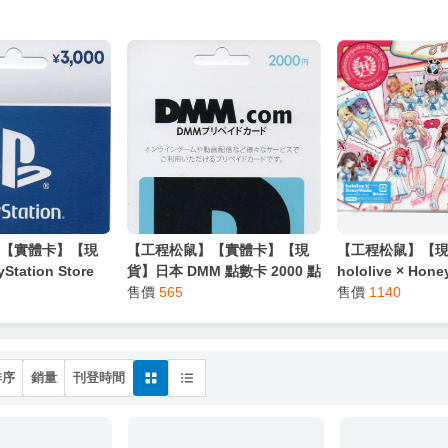
】【實體卡】【現
【工程松鼠】【實體卡】【現
【工程松鼠】【
tation Store
貨】日本 DMM 點數卡 2000 點
hololive × Ho
點 PS5 PSN
DMM Games 充值 預付卡
售價
565
ろはにヶ丘高校 C
售價
1140
盤
排序
銷量
刊登時間