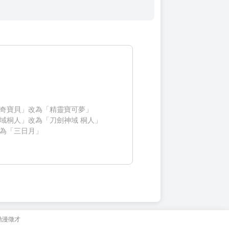
奇寶貝」改為「精靈寶可夢」
域桐人」改為「刀劍神域 桐人」
為「三日月」
動漫徵才