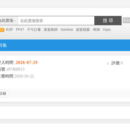
搜 尋
R1
在此賣場
KSP
FF47
子午計畫
家庭教師
hololive
蔚藍檔案
鳴潮
Vspo
特集
登入時間
2026-07-29
評價
0
帳號
a97468913
註冊時間
2020-10-22
店鋪