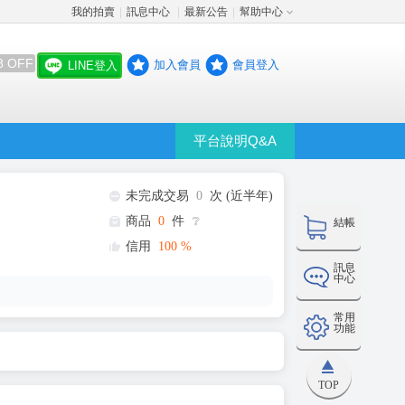
我的拍賣
訊息中心
最新公告
幫助中心
│
│
│
8 OFF
加入會員
會員登入
LINE登入
平台說明Q&A
未完成交易
0
次 (近半年)
商品
0
件
❔
結帳
信用
100
%
訊息
中心
常用
功能
TOP