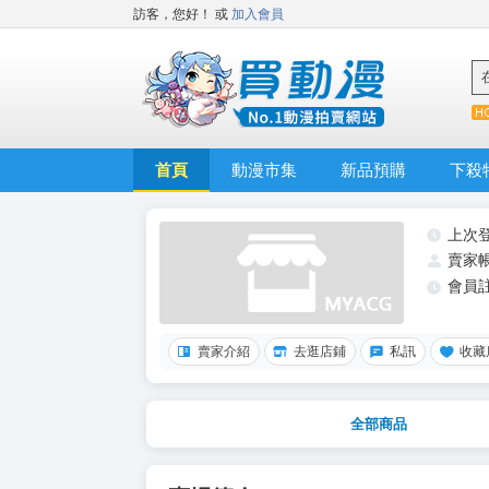
訪客，您好！
或
加入會員
首頁
動漫市集
新品預購
下殺
上次
賣家
會員
賣家介紹
去逛店鋪
私訊
收藏
全部商品