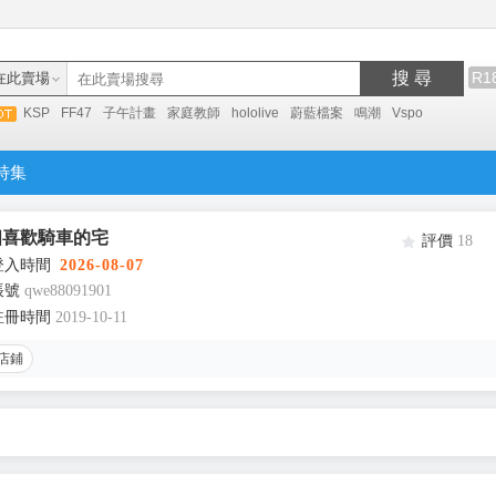
搜 尋
R1
在此賣場
KSP
FF47
子午計畫
家庭教師
hololive
蔚藍檔案
鳴潮
Vspo
特集
個喜歡騎車的宅
評價
18
登入時間
2026-08-07
帳號
qwe88091901
註冊時間
2019-10-11
店鋪