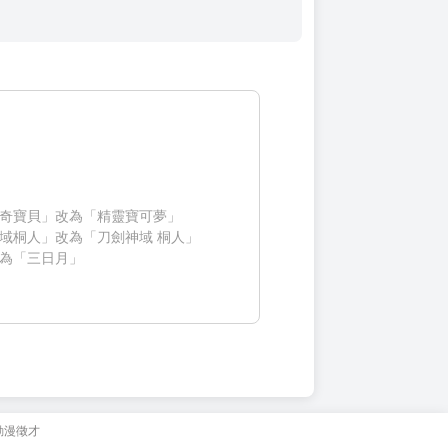
奇寶貝」改為「精靈寶可夢」
域桐人」改為「刀劍神域 桐人」
為「三日月」
動漫徵才