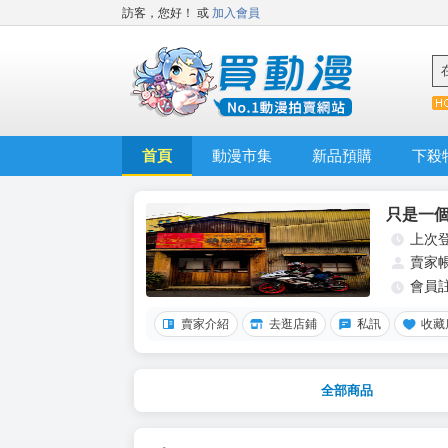
訪客，您好！
或
加入會員
首頁
動漫市集
新品預購
下殺
只是一
上次
賣家
會員
賣家介紹
去逛店鋪
私訊
收藏
全部商品