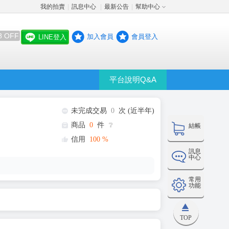
我的拍賣
訊息中心
最新公告
幫助中心
│
│
│
8 OFF
加入會員
會員登入
LINE登入
平台說明Q&A
未完成交易
0
次 (近半年)
商品
0
件
❔
結帳
信用
100
%
訊息
中心
常用
功能
TOP