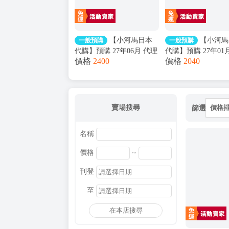
【小河馬日本
【小河馬
一般預購
一般預購
代購】預購 27年06月 代理
代購】預購 27年01
價格
2400
價格
2040
版 figma 693 劇場版
版 GSC 組裝模型
OVERLORD 聖王國篇 雅
PLAMATEA 繪師
兒貝德
toridamono MX醬 
賣場搜尋
篩選
價格
名稱
~
價格
刊登
至
在本店搜尋