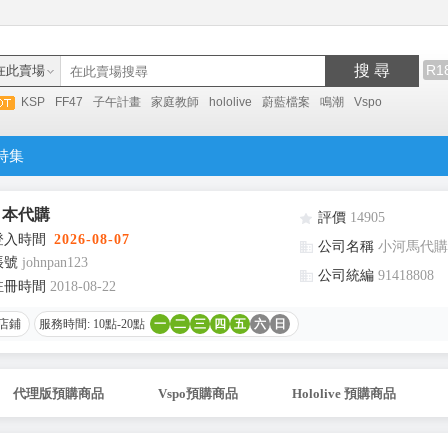
搜 尋
R1
在此賣場
KSP
FF47
子午計畫
家庭教師
hololive
蔚藍檔案
鳴潮
Vspo
特集
日本代購
評價
14905
登入時間
2026-08-07
公司名稱
小河馬代購
帳號
johnpan123
公司統編
91418808
註冊時間
2018-08-22
店鋪
服務時間: 10點-20點
一
二
三
四
五
六
日
代理版預購商品
Vspo預購商品
Hololive 預購商品