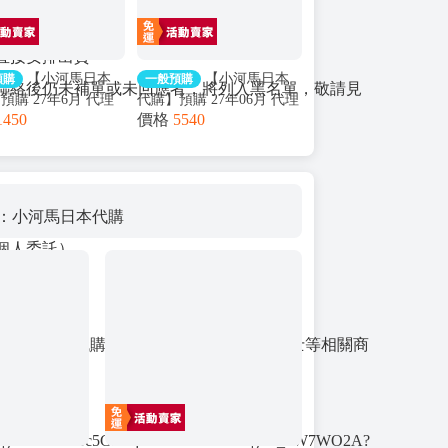
直接安排出貨
【小河馬日本
【小河馬日本
預購
一般預購
聯絡後仍未補單或未回應者，將列入黑名單，敬請見
預購 27年6月 代理
代購】預購 27年06月 代理
1450
價格
5540
thos Gift+ 崩壞 星穹
版 Myethos 1/7 崩壞 星穹
白厄 列車環遊記Ver
鐵道 火花 特典版
06
 粉專：小河馬日本代購
個人委託）
群組（代購 Hololive、Vtuber、假面騎士等相關商
即時代購）」
me/ti/g2/uv3mBBrc5GLTqZP30bK1eS4hS1gtLt_7W7WO2A?