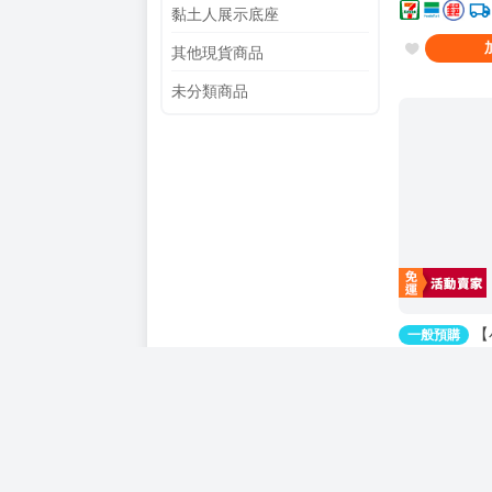
黏土人展示底座
其他現貨商品
未分類商品
【
一般預購
預購 26年09月 
猫又おかゆの
預購價
500
ジ神本 繪師:
る