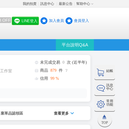
我的拍賣
訊息中心
最新公告
幫助中心
│
│
│
8 OFF
加入會員
會員登入
LINE登入
平台說明Q&A
未完成交易
0
次 (近半年)
商品
879
件
❔
工作室
結帳
信用
99
%
訊息
中心
常用
功能
棄單品認領區
查看更多
TOP