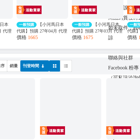
未取件說明
商品到貨後將
日本
【小河馬日本
【小河馬日本
一般預購
一般預購
一般
如未取件，經
月 代理
代購】預購 27年04月 代理
代購】預購 27年03月 代理
代購】
價格
1665
價格
1675
價格
諒
版 GSC 組裝模型
版 GSC 黏土人 3059
版 Mye
PLAMATEA 勇者王 獅子
Monster Hunter 魔物獵人
鐵道 
約16公分
王凱 約16公分
火龍 雄火龍
1/8 10
聯絡與社群
排序
銷量
刊登時間
Facebook
（可私訊洽詢
LINE 社群
「小河馬日本代購
品｜現場連線
點此加入：
https://line.