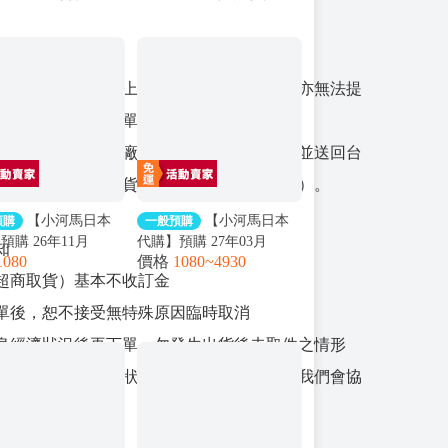
明
日本原廠商品原則上不提供台灣保固服務，亦無法提
固，請可接受再下單。
商品：如遇商品原廠瑕疵，可協助代為聯繫並送回台
疵換貨（是否可換貨依代理商最終判定為準）。
【小河馬日本
【小河馬日本
預購
一般預購
預購 26年11月
代購】預購 27年03月
知
1080
價格
1080~4930
live さくらみこ 2nd
Hololive ラプルイ 新衣装
超商取貨）基本不收訂金
Blooming Cinderella
記念2026
盤
單後，恕不接受無特殊原因臨時取消
身經濟狀況後再下單，勿發生出貨後未取件之情形
發困難、家庭緊急狀況，請提前主動告知，我們會協