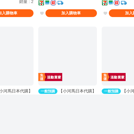
銷量
:
2
加入購物車
加入購物車
加入
小河馬日本代購】
【小河馬日本代購】
【小河
一般預購
一般預購
C108 Hololive
預購 26年09月 C108 Hololive
預購 27年6月 代理
MOGUMOGUマ
アヒルのぬいからスバちゃんの
Gift+ 崩壞 星
預購價
350
預購價
1450
むーらん 神岡ちろ
声がするんですけーどっ 繪
環遊記Ver 1/8 10
銷量
:
1
師:MALINO
加入購物車
加入購物車
加入