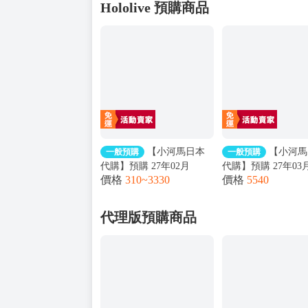
Hololive 預購商品
【小河馬日本
【小河馬
一般預購
一般預購
代購】預購 27年02月
代購】預購 27年03
價格
310~3330
價格
5540
Hololive 3rd Generation
Hololive ロボ子さん 
Anniversary Parade Celestial
Album Jewel Memor
周年商品
代理版預購商品