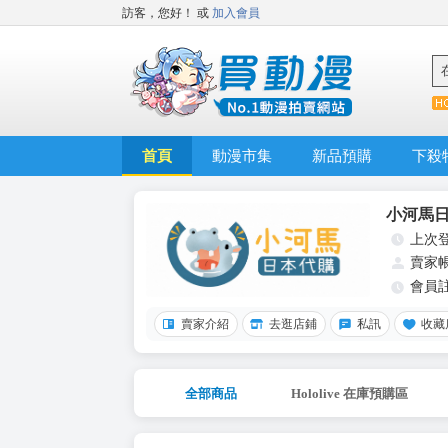
訪客，您好！
或
加入會員
首頁
動漫市集
新品預購
下殺
小河馬
上次
賣家
會員
賣家介紹
去逛店鋪
私訊
收藏
全部商品
Hololive 在庫預購區