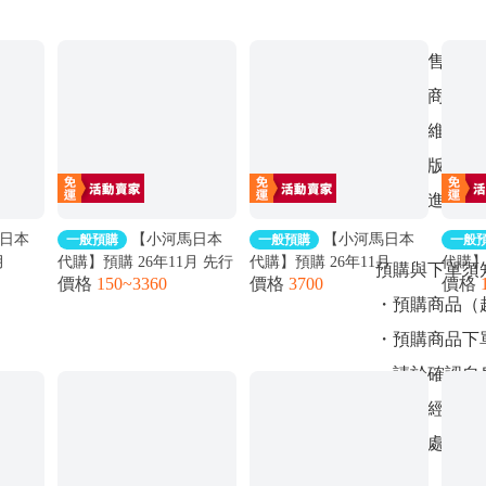
保固與售後說
・日版商品：
供後續維修保
・代理版模型
灣代理進行瑕
日本
【小河馬日本
【小河馬日本
一般預購
一般預購
一般
月
代購】預購 26年11月 先行
代購】預購 26年11月
代購】
預購與下單須
價格
150~3360
價格
3700
價格
1st
発送 Hololive さくらみこ
Hololive さくらみこ 2nd
Holo
・預購商品（
y
2nd Live Blooming Parade
Album Blooming Cinderella
Album 
演唱會周邊商品
完全生産限定盤
通常
・預購商品下
・請於確認自
・若有經濟突
助評估處理