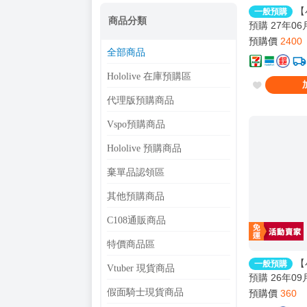
【
一般預購
商品分類
預購 27年06月
693 劇場版 
預購價
2400
全部商品
國篇 雅兒貝
Hololive 在庫預購區
代理版預購商品
Vspo預購商品
Hololive 預購商品
棄單品認領區
其他預購商品
C108通販商品
特價商品區
【
一般預購
Vtuber 現貨商品
預購 26年09月 
NAKIRIUM
假面騎士現貨商品
預購價
360
場