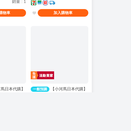
銷量
:
1
購物車
加入購物車
馬日本代購】
【小河馬日本代購】
一般預購
版 Myethos
預購 27年5月 代理版 APEX
穹鐵道 白厄 列車
Happy Shake 崩壞 星穹鐵道 Q
預購價
515
06
版搖搖樂 波提歐
購物車
加入購物車