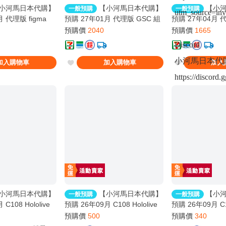
小河馬日本代購】
【小河馬日本代購】
【小河
一般預購
一般預購
utm_source=in
 代理版 figma
預購 27年01月 代理版 GSC 組
預購 27年04月 
OVERLORD 聖王
裝模型 PLAMATEA 繪師
裝模型 PLAMAT
預購價
2040
預購價
1665
德
toridamono MX醬 約16公分
王凱 約16公分
Discord
小河馬日本代
加入購物車
加入購物車
加入
https://discor
小河馬日本代購】
【小河馬日本代購】
【小河
一般預購
一般預購
C108 Hololive
預購 26年09月 C108 Hololive
預購 26年09月 C10
2 繪師:李神の落書き
Afterglow 繪師:カノチ
Variety 繪師:Syu
預購價
500
預購價
340