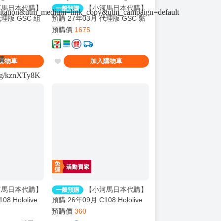
馬日本代購】
【小河馬日本代購】
一般預購
vitation&utm_medium=link_copy&utm_campaign=default
代理版 GSC 組
預購 27年03月 代理版 GSC 黏
EA 勇者王 獅子
土人 3059 Monster Hunter 魔
預購價
1675
物獵人 火龍 雄火龍
購
購物車
加入購物車
d.gg/kznXTy8K
馬日本代購】
【小河馬日本代購】
一般預購
8 Hololive
預購 26年09月 C108 Hololive
n
HoloSummer 繪師:李神の落書
預購價
360
き場