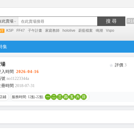
搜 尋
R1
在此賣場
KSP
FF47
子午計畫
家庭教師
hololive
蔚藍檔案
鳴潮
Vspo
特集
賣場
評價
3
登入時間
2026-04-16
帳號
no11223344a
註冊時間
2018-07-31
店鋪
服務時間: 12點-22點
一
二
三
四
五
六
日