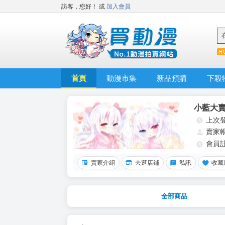
訪客，您好！
或
加入會員
首頁
動漫市集
新品預購
下殺
小藍大
上次
賣家
會員
賣家介紹
去逛店鋪
私訊
收藏
全部商品