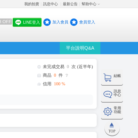
我的拍賣
訊息中心
最新公告
幫助中心
│
│
│
8 OFF
加入會員
會員登入
LINE登入
平台說明Q&A
未完成交易
0
次 (近半年)
商品
0
件
❔
結帳
信用
100
%
訊息
中心
常用
功能
TOP