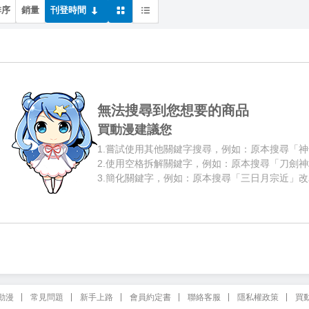
排序
銷量
刊登時間
無法搜尋到您想要的商品
買動漫建議您
1.
嘗試使用其他關鍵字搜尋，例如：原本搜尋「神
2.
使用空格拆解關鍵字，例如：原本搜尋「刀劍神
3.
簡化關鍵字，例如：原本搜尋「三日月宗近」改
動漫
常見問題
新手上路
會員約定書
聯絡客服
隱私權政策
買