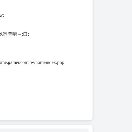
w;
詢問唷～;口;
me.gamer.com.tw/homeindex.php