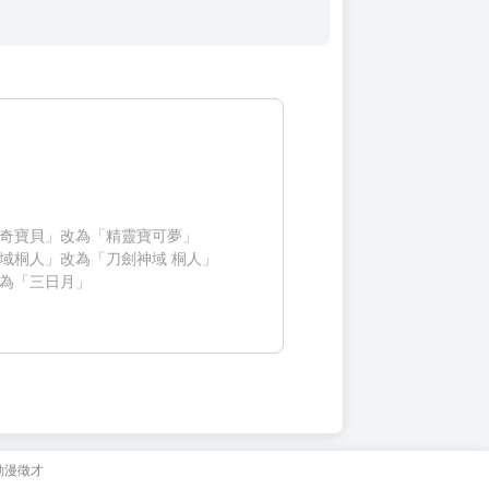
奇寶貝」改為「精靈寶可夢」
域桐人」改為「刀劍神域 桐人」
為「三日月」
動漫徵才