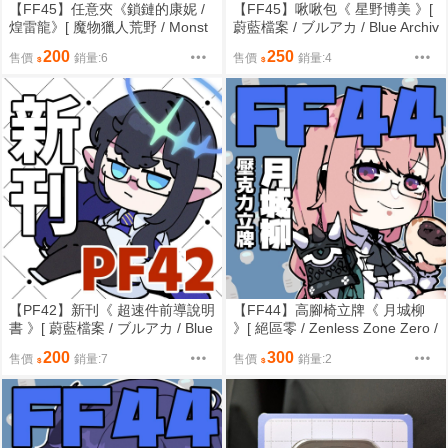
【FF45】任意夾《鎖鏈的康妮 /
【FF45】啾啾包《 星野博美 》[
煌雷龍》[ 魔物獵人荒野 / Monst
蔚藍檔案 / ブルアカ / Blue Archiv
er Hunter Wilds / 筑波 / 鎖刃龍 /
e / ブルーアーカイブ / 筑波 / 小
200
250
售價
銷量:6
售價
銷量:4
煌雷龍 / MHW / 阿爾瑪 / 拿塔 ]
鳥遊星野 / 博美派對 ]
【PF42】新刊《 超速件前導說明
【FF44】高腳椅立牌《 月城柳
書 》[ 蔚藍檔案 / ブルアカ / Blue
》[ 絕區零 / Zenless Zone Zero /
Archive / ブルーアーカイブ / 筑
ZZZ / 筑波 / 月城柳 / 紅豆包 / 鬼
200
300
售價
銷量:7
售價
銷量:2
波 / 七神琳 / 琳醬 / 首席行政官 ]
媽媽 / 對空六課 ]