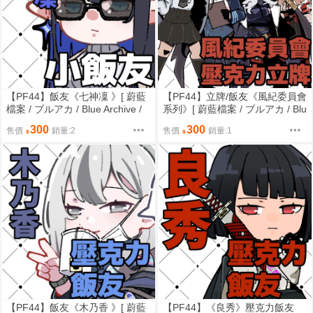
【PF44】飯友《七神凜 》[ 蔚藍
【PF44】立牌/飯友《風紀委員會
檔案 / ブルアカ / Blue Archive /
系列》[ 蔚藍檔案 / ブルアカ / Blu
ブルーアーカイブ / 筑波 / 七神凜
e Archive / ブルーアーカイブ /
300
300
售價
銷量:2
售價
銷量:1
/ 私服 ]
筑波 / 空崎陽奈 / 天雨亞子 / 風紀
委員會 ]
【PF44】飯友《木乃香 》[ 蔚藍
【PF44】《良秀》壓克力飯友