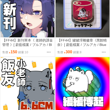
【FF44】新刊單本《 老師的課金
【FF44】罐罐浮雕徽章《黑館晴
管理 》[ 蔚藍檔案 / ブルアカ / Bl
奈》[ 蔚藍檔案 / ブルアカ / Blue
ue Archive / ブルーアーカイブ /
Archive / ブルーアーカイブ / 筑
150
300
售價
銷量:10
售價
銷量:8
筑波 / 早瀨優香 / 100KG / 抱歉了
波 / 黑館晴奈 / 黒舘ハルナ / 博美
U卡 ]
]