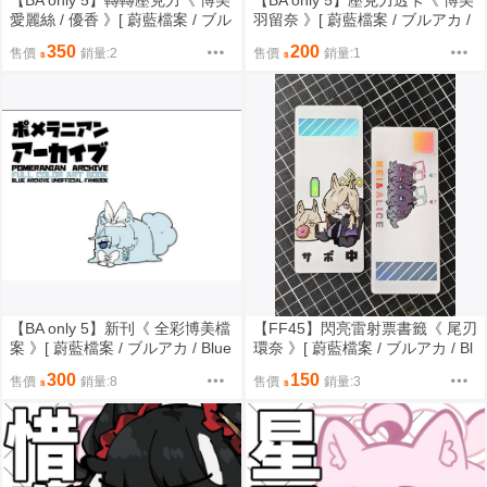
【BA only 5】轉轉壓克力《 博美
【BA only 5】壓克力透卡《 博美
愛麗絲 / 優香 》[ 蔚藍檔案 / ブル
羽留奈 》[ 蔚藍檔案 / ブルアカ /
アカ / Blue Archive / ブルーアー
Blue Archive / ブルーアーカイブ
350
200
售價
銷量:2
售價
銷量:1
カイブ / 筑波 / 天童愛麗絲 / 早瀨
/ 筑波 / 黑館羽留奈 / 黑館晴奈 /
優香 /阿羅娜 / 彩奈 / 博美 ]
阿羅娜 / 彩奈 / 博美 ]
【BA only 5】新刊《 全彩博美檔
【FF45】閃亮雷射票書籤《 尾刃
案 》[ 蔚藍檔案 / ブルアカ / Blue
環奈 》[ 蔚藍檔案 / ブルアカ / Bl
Archive / ブルーアーカイブ / 筑
ue Archive / ブルーアーカイブ /
300
150
售價
銷量:8
售價
銷量:3
波 / 阿羅娜 / 彩奈 / 博美 ]
筑波 / 尾刃環奈 / 天童愛麗絲 / K
EI凱伊 / 博美派對 ]