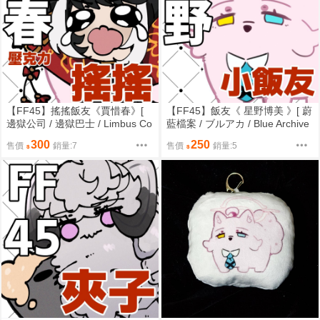
【FF45】搖搖飯友《賈惜春》[
【FF45】飯友《 星野博美 》[ 蔚
邊獄公司 / 邊獄巴士 / Limbus Co
藍檔案 / ブルアカ / Blue Archive
mpany / 筑波 / LCB人員 / 十二罪
/ ブルーアーカイブ / 筑波 / 小鳥
300
250
售價
銷量:7
售價
銷量:5
人 ]
遊星野 / 博美派對 ]