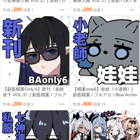
只是偷摸大雞 VOL.2》[ 原創 / O
偷摸大雞 VOL.1》[ 原創 / OL / 全
L / R-18 / B6 / 20頁 ]
年齡 / B6 / 20頁 ]
200
200
售價
銷量:1
售價
銷量:1
【蔚藍檔案Only 6】新刊《老師
【檔案only6】娃娃《小老師》[
坐下 VOL.3》[ 蔚藍檔案 / ブルア
蔚藍檔案 / ブルアカ / Blue Archiv
カ / Blue Archive / ブルーアーカ
e / ブルーアーカイブ / 筑波 /博
200
600
售價
銷量:2
售價
銷量:29
イブ / 筑波 / 七神凜 / 博美 ]
美/ 小老師]