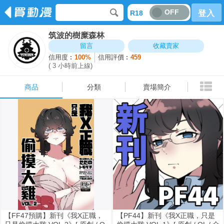
OFF
R18
登入
筑波的樹糜森林
商品
分類
賣場簡介
留言
收藏賣家
信用度︰
100%
信用評價︰
459
( 3 小時前上線)
商品
分類
賣場簡介
【FF47預購】新刊《我X正職，
【PF44】新刊《我X正職，只是