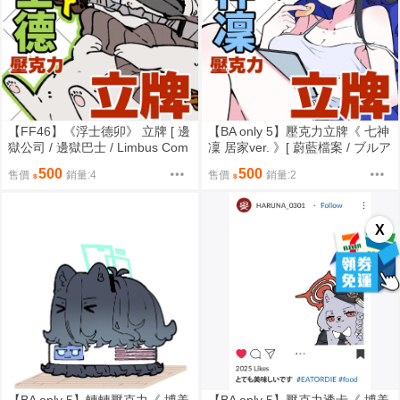
【FF46】《浮士德卯》 立牌 [ 邊
【BA only 5】壓克力立牌《 七神
獄公司 / 邊獄巴士 / Limbus Com
凜 居家ver. 》[ 蔚藍檔案 / ブルア
pany / 筑波 / LCB人員 / 十二罪人
カ / Blue Archive / ブルーアーカ
500
500
售價
銷量:4
售價
銷量:2
]
イブ / 筑波 / 七神琳 /阿羅娜 / 彩
奈 / 博美 ]
X