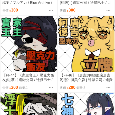
檔案 / ブルアカ / Blue Archive /
(磁吸) [ 邊獄公司 / 邊獄巴士 / Li
ブルーアーカイブ / 筑波 / 志真木
mbus Company / 筑波 / LCB人
300
300
售價
售價
乃香 / 副局長 ]
員 / 十二罪人 ]
【PF44】《家主寶玉》壓克力飯
【FF46】《唐吉訶德&血魔唐吉
友(磁吸) [ 邊獄公司 / 邊獄巴士 /
訶德》博美立牌 [ 邊獄公司 / 邊獄
Limbus Company / 筑波 / LCB人
巴士 / Limbus Company / 筑波 /
300
200
售價
銷量:1
售價
銷量:2
員 / 十二罪人 ]
LCB人員 / 十二罪人 ]