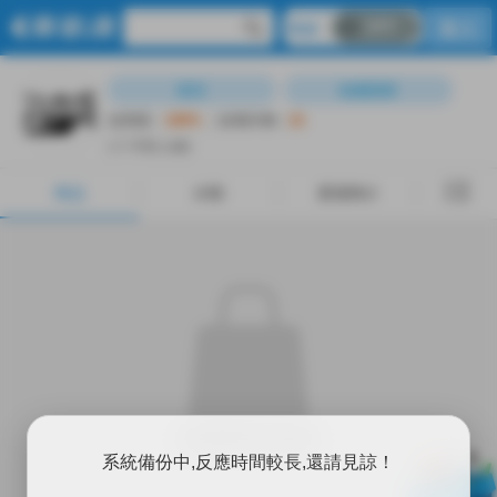
OFF
R18
登入
商品
分類
賣場簡介
留言
收藏賣家
信用度︰
100%
信用評價︰
21
( 2 天前上線)
商品
分類
賣場簡介
賣場裡裡沒有東西
X
系統備份中,反應時間較長,還請見諒！