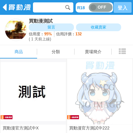
OFF
R18
登入
買動漫測試
商品
分類
賣場簡介
留言
收藏賣家
信用度︰
95%
信用評價︰
132
( 1 天前上線)
商品
分類
賣場簡介
買動漫官方測試中X
買動漫官方測試中222