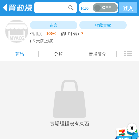
OFF
R18
登入
商品
分類
賣場簡介
留言
收藏賣家
信用度︰
100%
信用評價︰
7
( 3 天前上線)
商品
分類
賣場簡介
賣場裡裡沒有東西
X