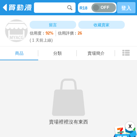
OFF
R18
登入
商品
分類
賣場簡介
留言
收藏賣家
信用度︰
92%
信用評價︰
26
( 1 天前上線)
商品
分類
賣場簡介
賣場裡裡沒有東西
X