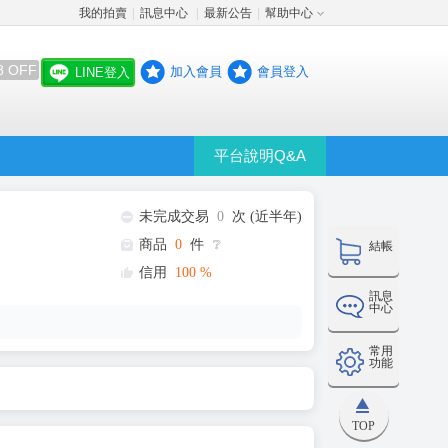
我的拍賣
訊息中心
最新公告
幫助中心
│
│
│
8 OFF
加入會員
會員登入
LINE登入
平台說明Q&A
未完成交易
0
次 (近半年)
商品
0
件
❔
結帳
信用
100
%
訊息
中心
常用
功能
TOP