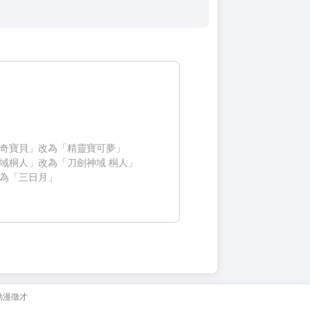
奇寶貝」改為「精靈寶可夢」
域桐人」改為「刀劍神域 桐人」
為「三日月」
動漫徵才