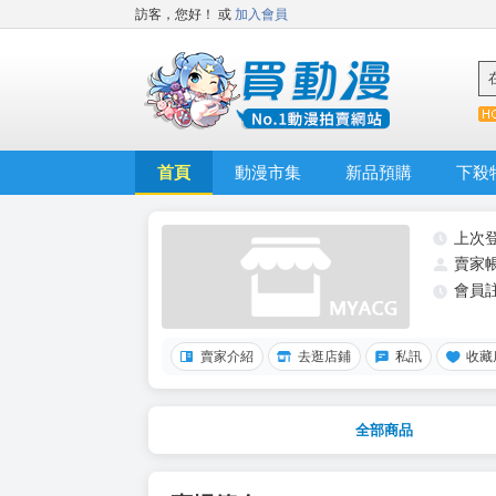
訪客，您好！
或
加入會員
首頁
動漫市集
新品預購
下殺
上次
賣家
會員
賣家介紹
去逛店鋪
私訊
收藏
全部商品