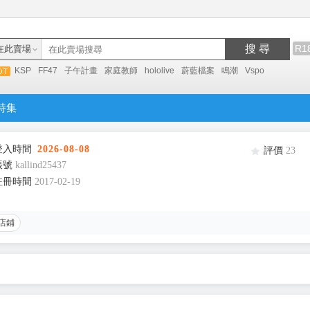
搜 尋
R1
在此賣場
KSP
FF47
子午計畫
家庭教師
hololive
蔚藍檔案
鳴潮
Vspo
特集
登入時間
2026-08-08
評價
23
帳號
kallind25437
註冊時間
2017-02-19
店鋪