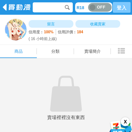
OFF
R18
登入
商品
分類
賣場簡介
留言
收藏賣家
信用度︰
100%
信用評價︰
184
( 16 小時前上線)
商品
分類
賣場簡介
賣場裡裡沒有東西
X