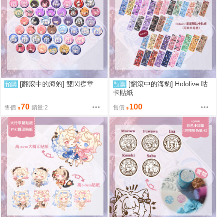
[翻滾中的海豹] 雙閃襟章
[翻滾中的海豹] Hololive 咕
預購
預購
卡貼紙
70
100
售價
銷量:2
售價