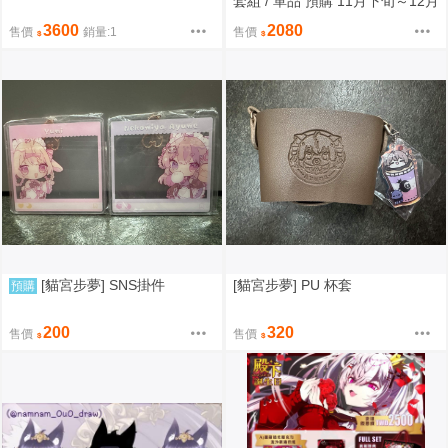
套組 / 單品 預購 11月下旬～12月
出貨
3600
2080
售價
銷量:1
售價
[貓宮步夢] SNS掛件
[貓宮步夢] PU 杯套
預購
200
320
售價
售價