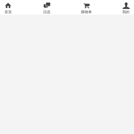
首頁
訊息
購物車
我的
【Mikiisotaku同人周邊】Ho
[月の工房] 崩壞：星穹鐵道/
預購
預購
lolive 桃鈴音音 ねっこ卡套零錢
絕區零 掛畫
包 二創週邊
450
500
售價
銷量:1
售價