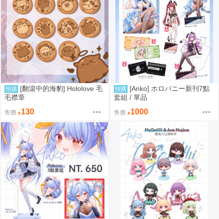
[翻滾中的海豹] Hololove 毛
[Anko] ホロバニー新刊7點
預購
預購
毛襟章
套組 / 單品
130
1000
售價
售價