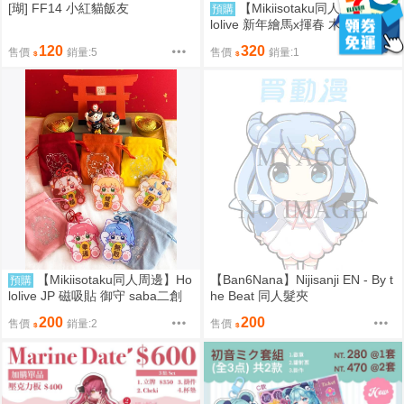
[瑚] FF14 小紅貓飯友
【Mikiisotaku同人周邊】Ho
預購
lolive 新年繪馬x揮春 木牌 二創週
邊
120
320
售價
銷量:5
售價
銷量:1
【Mikiisotaku同人周邊】Ho
【Ban6Nana】Nijisanji EN - By t
預購
lolive JP 磁吸貼 御守 saba二創
he Beat 同人髮夾
週邊
200
200
售價
銷量:2
售價