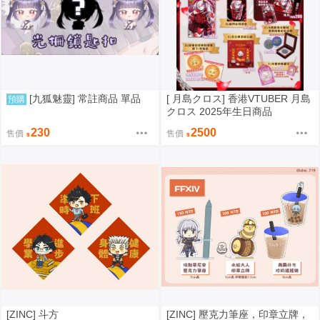
[九狐魅靈] 常註商品 單品
[ 月島クロス] 香港VTUBER 月島
預購
クロス 2025年生日商品
230
2500
售價
售價
[ZINC] 斗方
[ZINC] 壓克力筆座，印章立牌，