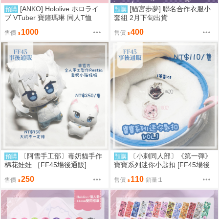
[ANKO] Hololive ホロライ
[貓宮步夢] 聯名合作衣服小
預購
預購
ブ VTuber 寶鐘瑪琳 同人T恤
套組 2月下旬出貨
1000
400
售價
售價
〔阿雪手工部〕毒奶貓手作
〔小刺同人部〕《第一彈》
預購
預購
棉花娃娃 ［FF45場後通販]
寶寶系列迷你小匙扣 [FF45場後
通販]
250
110
售價
售價
銷量:1