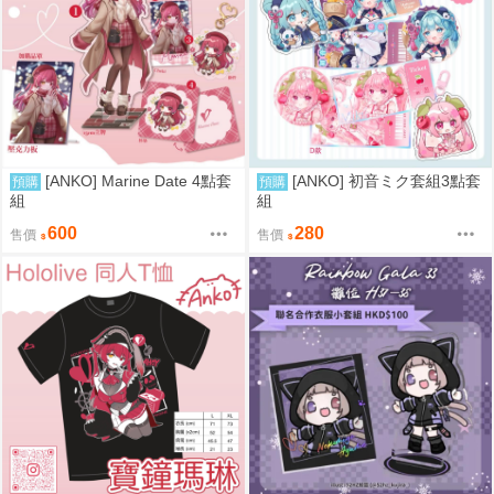
[ANKO] Marine Date 4點套
[ANKO] 初音ミク套組3點套
預購
預購
組
組
600
280
售價
售價