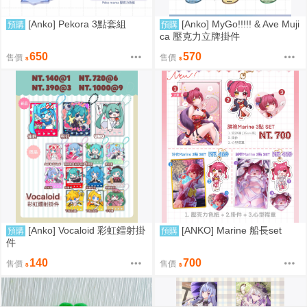
[Anko] Pekora 3點套組
[Anko] MyGo!!!!! & Ave Muji
預購
預購
ca 壓克力立牌掛件
650
570
售價
售價
[Anko] Vocaloid 彩虹鐳射掛
[ANKO] Marine 船長set
預購
預購
件
140
700
售價
售價