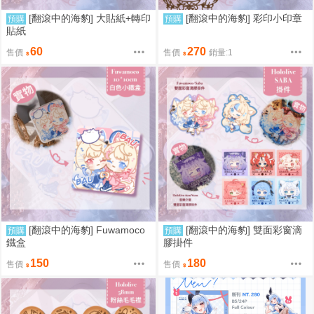
[翻滾中的海豹] 大貼紙+轉印
[翻滾中的海豹] 彩印小印章
預購
預購
貼紙
60
270
售價
售價
銷量:1
[翻滾中的海豹] Fuwamoco
[翻滾中的海豹] 雙面彩窗滴
預購
預購
鐵盒
膠掛件
150
180
售價
售價