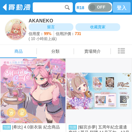
OFF
R18
登入
AKANEKO
商品
分類
賣場簡介
留言
收藏賣家
信用度︰
99%
信用評價︰
731
( 10 小時前上線)
商品
分類
賣場簡介
[希比] 4.0新衣裝 紀念商品
[貓宮步夢] 五周年紀念週邊
預購
預購