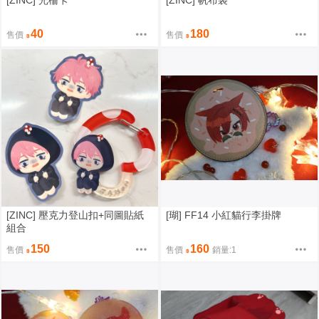
[ZINC] 光柵卡
[ZINC] 帆布袋
40
180
售價
售價
[ZINC] 壓克力登山扣+同圖貼紙
[瑚] FF14 小紅貓行李掛牌
組合
150
160
售價
售價
銷量:1