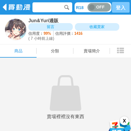
OFF
R18
登入
Jun&Yuri通販
商品
分類
賣場簡介
留言
收藏賣家
信用度︰
99%
信用評價︰
1416
( 7 小時前上線)
商品
分類
賣場簡介
賣場裡裡沒有東西
X