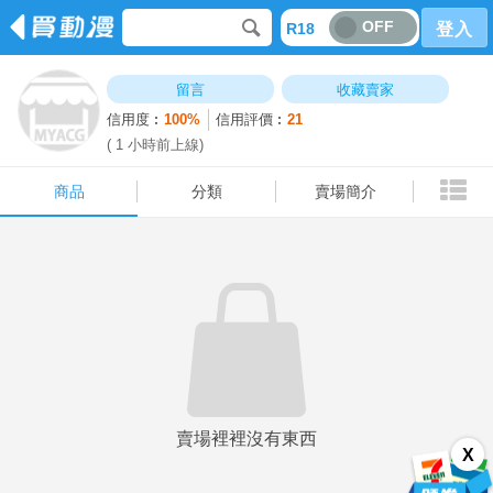
OFF
R18
登入
商品
分類
賣場簡介
留言
收藏賣家
信用度︰
100%
信用評價︰
21
( 1 小時前上線)
商品
分類
賣場簡介
賣場裡裡沒有東西
X