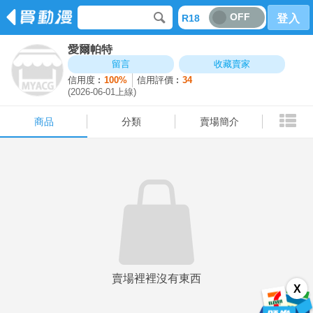
OFF
R18
登入
愛爾帕特
商品
分類
賣場簡介
留言
收藏賣家
信用度︰
100%
信用評價︰
34
(2026-06-01上線)
商品
分類
賣場簡介
賣場裡裡沒有東西
X